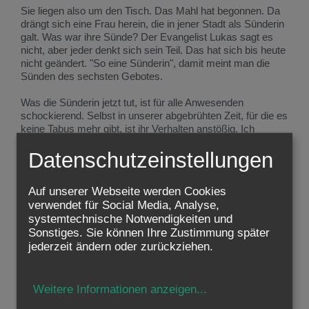
Sie liegen also um den Tisch. Das Mahl hat begonnen. Da
drängt sich eine Frau herein, die in jener Stadt als Sünderin
galt. Was war ihre Sünde? Der Evangelist Lukas sagt es
nicht, aber jeder denkt sich sein Teil. Das hat sich bis heute
nicht geändert. "So eine Sünderin", damit meint man die
Sünden des sechsten Gebotes.
Was die Sünderin jetzt tut, ist für alle Anwesenden
schockierend. Selbst in unserer abgebrühten Zeit, für die es
keine Tabus mehr gibt, ist ihr Verhalten anstößig. Ich
versuche mir immer vorzustellen, wie wir "Kirchenmänner"
Datenschutzeinstellungen
heute reagieren würden, wenn eine "Sünderin" sich uns so
näherte, wie diese Frau es bei Jesus tat.
Auf unserer Webseite werden Cookies
Sie tritt von hinten an Jesus heran, der barfuss auf dem
verwendet für Social Media, Analyse,
Diwan beim Essen liegt. Sie hat kostbares Öl mitgebracht -
systemtechnische Notwendigkeiten und
in der Hitze des Orients wichtig und wohltuend für die Haut.
Sonstiges. Sie können Ihre Zustimmung später
Vor allem aber ein Tränenstrom! Sie weint und weint, und
jederzeit ändern oder zurückziehen.
ihre Tränen fließen Jesus über die Füße. Und Jesus lässt
es geschehen. Er ist von dieser Sünderin nicht angewidert,
er stößt die nicht weg, die ihn da berührt; ja er lässt sie
gewähren, als sie ihm mit ihren langen Haaren die Füße
Weitere Informationen anzeigen
...
abtrocknet. Die anderen sind über diese erotisch wirkenden