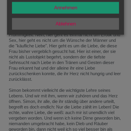
Gesten entsetzt. Vielleicht weiß Jesus gar nicht, was für
eine Frau die da ist?
Annehmen
Jesus weiß es, und er weiß auch, was sich Simon und
andere in ihrer Phantasie denken, in der so manches
Ablehnen
verborgenes Erotisches seinen Platz hat, trotz aller
Frömmigkeit. Nein, hier geht es einmal nicht um Erotik und
Sex, hier geht es nicht um die Wünsche der Männer und
die "käufliche Liebe". Hier geht es um die Liebe, die diese
Frau bisher vergeblich gesucht hat. Hier ist einer, der sie
nicht als Lustobjekt begehrt, sondern der die tiefste
Sehnsucht nach Liebe in den Tränen und Gesten dieser
Frau erkannt hat und der alleine ihr eine Liebe
zurückschenken konnte, die ihr Herz nicht hungrig und leer
zurücklässt.
Simon bekommt vielleicht die wichtigste Lehre seines
Lebens. Und wir mit ihm, wenn wir zuhören und das Herz
öffnen. Simon, ihr alle, die ihr ständig über andere urteilt,
begreift es doch endlich: Nur die Liebe zählt im Leben! Die
echte, wahre Liebe, die weiß: auch mir ist unendlich viel
vergeben worden. Und wenn ich keine Dirne geworden bin,
niemanden umgebracht habe, kein Dieb und Räuber
geworden bin, dann nicht weil ich so viel besser bin als