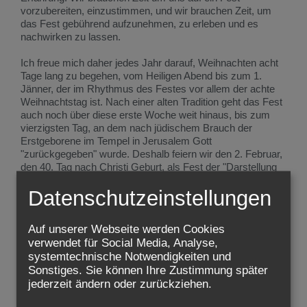
vorzubereiten, einzustimmen, und wir brauchen Zeit, um
das Fest gebührend aufzunehmen, zu erleben und es
nachwirken zu lassen.
Ich freue mich daher jedes Jahr darauf, Weihnachten acht
Tage lang zu begehen, vom Heiligen Abend bis zum 1.
Jänner, der im Rhythmus des Festes vor allem der achte
Weihnachtstag ist. Nach einer alten Tradition geht das Fest
auch noch über diese erste Woche weit hinaus, bis zum
vierzigsten Tag, an dem nach jüdischem Brauch der
Erstgeborene im Tempel in Jerusalem Gott
"zurückgegeben" wurde. Deshalb feiern wir den 2. Februar,
den 40. Tag nach Christi Geburt, als Fest der "Darstellung
Jesu im Tempel", volkstümlich auch "Maria Lichtmess"
Datenschutzeinstellungen
genannt.
Maria ist ja auch das große Vorbild für das rechte
Auf unserer Webseite werden Cookies
"Nachklingenlassen" des Weihnachtsgeschehens. Von ihr
verwendet für Social Media, Analyse,
sagt das Evangelium heute: "Sie bewahrte alles, was
systemtechnische Notwendigkeiten und
geschehen war, in ihrem Herzen und dachte darüber nach."
Sonstiges. Sie können Ihre Zustimmung später
Sie geht nicht gleich hektisch zum nächsten "Event" weiter,
jederzeit ändern oder zurückziehen.
wie wir das heute mehr und mehr tun (ich kenne diese
Gefahr leider nur zu gut!). Dazu war das, was sich in ihr