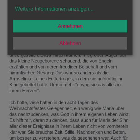
seit dem Beginn ihrer Schwangerschaft getan hat, viel zu
tief greifend, als dass sie es hätte vergessen können.
Weitere Informationen anzeigen
...
Wie hätte sie auch vergessen können was der Bote Gottes,
der Engel, ihr gesagt hatte? Das Kind, das sie von keinem
Annehmen
Mann hatte, das gottgeschenkt in ihr heranwuchs, das
konnte sie noch viel weniger vergessen als je eine Mutter
die Zeit ihrer Schwangerschaft vergessen kann. Und die
Ablehnen
Geburt im Stall, in äußerster Armut, auch diese Not bleibt
unvergesslich. Dass Hirten kamen, mit großen Augen auf
das kleine Neugeborene schauend, die von Engeln
erzählten und von deren freudiger Botschaft und vom
himmlischen Gesang: Das war so anders als die
Armseligkeit eines Futtertroges, in dem sie notdürftig ihr
Kind gebettet hatte. Umso mehr "erwog sie das alles in
ihrem Herzen".
Ich hoffe, viele hatten in den acht Tagen des
Weihnachtsfestes Gelegenheit, ein wenig wie Maria über
das nachzudenken, was Gott in ihrem eigenen Leben wirkt.
Es hilft mir, daran zu denken, dass auch für Maria der Sinn
aller dieser Ereignisse in ihrem Leben nicht von vornherein
klar war. Sie brauchte Zeit, Stille, Nachdenken und Beten,
um besser zu verstehen, was da geschehen war. Auch für