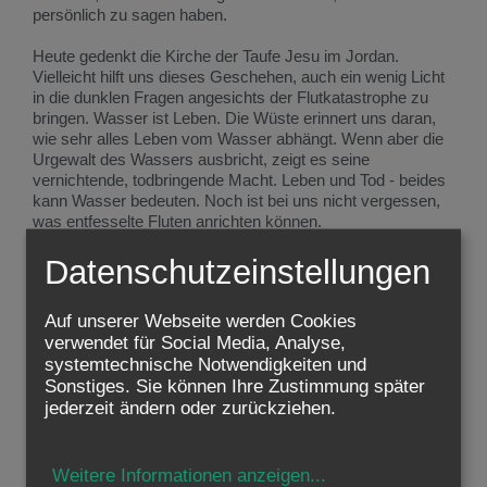
persönlich zu sagen haben.
Heute gedenkt die Kirche der Taufe Jesu im Jordan.
Vielleicht hilft uns dieses Geschehen, auch ein wenig Licht
in die dunklen Fragen angesichts der Flutkatastrophe zu
bringen. Wasser ist Leben. Die Wüste erinnert uns daran,
wie sehr alles Leben vom Wasser abhängt. Wenn aber die
Urgewalt des Wassers ausbricht, zeigt es seine
vernichtende, todbringende Macht. Leben und Tod - beides
kann Wasser bedeuten. Noch ist bei uns nicht vergessen,
was entfesselte Fluten anrichten können.
Das Wasser der Taufe bezeichnet beides, Tod und Leben,
Datenschutzeinstellungen
vernichtende Flut und Leben spendendes Nass. Wird die
Taufe bloß mit einigen Tropfen Wasser gespendet, wie dies
Auf unserer Webseite werden Cookies
bei uns nur zu oft geschieht, geht diese Symbolik
verwendet für Social Media, Analyse,
weitgehend verloren. Jesus wurde im Jordan von Johannes
systemtechnische Notwendigkeiten und
völlig eingetaucht. In manchen Kirchen, wie etwa den
Sonstiges. Sie können Ihre Zustimmung später
orthodoxen Kirchen, wird die Taufe immer noch so
gespendet, dass der Täufling gänzlich untergetaucht wird.
jederzeit ändern oder zurückziehen.
So soll klar zum Ausdruck kommen, dass "der alte
Mensch" mit allem Negativen, seinen Sünden und deren
ganzem Schmutz untergeht, von der Flut des
Weitere Informationen anzeigen
...