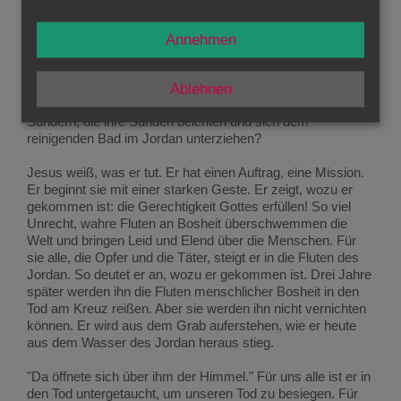
todbringenden Wassers ertränkt und als neuer Mensch aus
dem Leben spendenden Wasser wieder geboren wird.
Annehmen
Warum unterzog sich Jesus diesem Ritus? Johannes ist
entsetzt: "Ich müsste von dir getauft werden!" Jesus bedarf
nicht der Sündenreinigung. Er ist der Gerechte, der andere
Ablehnen
zu reinigen kam. Was machst du hier, mitten unter den
Sündern, die ihre Sünden beichten und sich dem
reinigenden Bad im Jordan unterziehen?
Jesus weiß, was er tut. Er hat einen Auftrag, eine Mission.
Er beginnt sie mit einer starken Geste. Er zeigt, wozu er
gekommen ist: die Gerechtigkeit Gottes erfüllen! So viel
Unrecht, wahre Fluten an Bosheit überschwemmen die
Welt und bringen Leid und Elend über die Menschen. Für
sie alle, die Opfer und die Täter, steigt er in die Fluten des
Jordan. So deutet er an, wozu er gekommen ist. Drei Jahre
später werden ihn die Fluten menschlicher Bosheit in den
Tod am Kreuz reißen. Aber sie werden ihn nicht vernichten
können. Er wird aus dem Grab auferstehen, wie er heute
aus dem Wasser des Jordan heraus stieg.
"Da öffnete sich über ihm der Himmel." Für uns alle ist er in
den Tod untergetaucht, um unseren Tod zu besiegen. Für