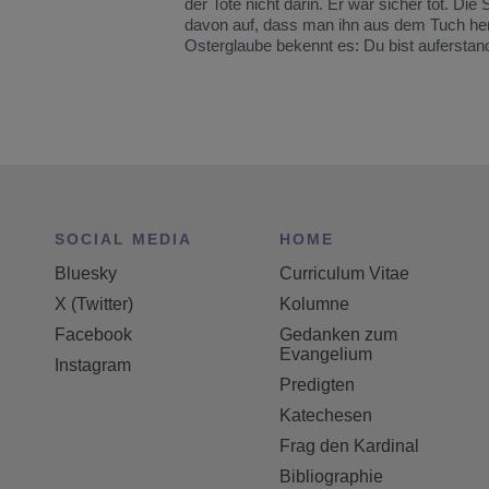
der Tote nicht darin. Er war sicher tot. Di
davon auf, dass man ihn aus dem Tuch hera
Osterglaube bekennt es: Du bist auferstan
SOCIAL MEDIA
HOME
Bluesky
Curriculum Vitae
X (Twitter)
Kolumne
Facebook
Gedanken zum
Evangelium
Instagram
Predigten
Katechesen
Frag den Kardinal
Bibliographie