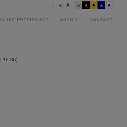
A
A
A
A
A
A
A
A
 JAHRE ERZBISCHOF
ARCHIV
KONTAKT
9,16-35)