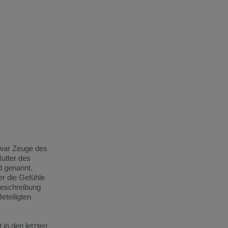
 war Zeuge des
Mutter des
d genannt.
er die Gefühle
Beschreibung
eteiligten
 in den letzten