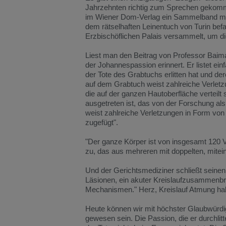
Jahrzehnten richtig zum Sprechen gekommen
im Wiener Dom-Verlag ein Sammelband mit 
dem rätselhaften Leinentuch von Turin bef
Erzbischöflichen Palais versammelt, um d
Liest man den Beitrag von Professor Baima
der Johannespassion erinnert. Er listet ein
der Tote des Grabtuchs erlitten hat und d
auf dem Grabtuch weist zahlreiche Verletz
die auf der ganzen Hautoberfläche verteilt
ausgetreten ist, das von der Forschung al
weist zahlreiche Verletzungen in Form von 
zugefügt".
"Der ganze Körper ist von insgesamt 120
zu, das aus mehreren mit doppelten, mite
Und der Gerichtsmediziner schließt seinen
Läsionen, ein akuter Kreislaufzusammenbru
Mechanismen." Herz, Kreislauf Atmung ha
Heute können wir mit höchster Glaubwürdig
gewesen sein. Die Passion, die er durchli