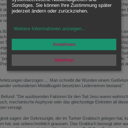
 ist: "Das Turiner Grabtuch." Unter diesem schlichten Titel erschi
Sonstiges. Sie können Ihre Zustimmung später
den Beiträgen von Wissenschaftlern, die sich unter verschiedenen 
jederzeit ändern oder zurückziehen.
assen. Sie hatten sich auf Einladung der Wiener Katholischen Akadem
ie neuesten Forschungsergebnisse zu präsentieren.
Weitere Informationen anzeigen
...
 Bollone, einem Gerichtsmediziner aus Turin, dann fühlt man sich a
fach auf, was der erfahrene Gerichtsmediziner über die Qualen festste
eren Spuren sich dem Stoff eingeprägt haben. So schreibt er: "Der Kö
Annehmen
ungen auf. Tatsächlich sind auf Vorder- und Rückenansicht viele Wu
 sind." Besonders auffallend ist die große Blutmenge, die aus einer S
s "postmortal", d.h. nach dem Tode heraus geflossen, erkannt wurde.
Ablehnen
Prellungen auf." Die deutlich sichtbare Nasenverletzung "wurde bei 
 Verletzungen überzogen … Man schreibt die Wunden einem Geißelun
inander verbundenen Metallkugeln besetzten Lederriemen bestand."
 Befund: "Die auslösenden Faktoren für den Tod Jesu waren wahrsche
ch, mechanische Asphyxie oder das gleichzeitige Eintreten all diese
ben versagt.
keit sagen: der Gekreuzigte, der im Turiner Grabtuch gelegen hat, 
tten hat, war unbeschreiblich grausam. Das Grabtuch bezeugt aber au