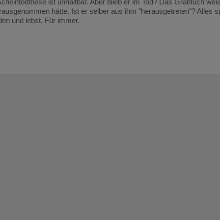
e Scheintodthese ist unhaltbar. Aber blieb er im Tod? Das Grabtuch wei
usgenommen hätte. Ist er selber aus ihm "herausgetreten"? Alles spr
den und lebst. Für immer.