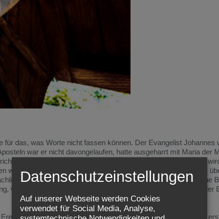
rte für das, was Worte nicht fassen können. Der Evangelist Johannes
posteln war er nicht davongelaufen, hatte ausgeharrt mit Maria der 
cht ist völlig nüchtern. Fakten werden aufgelistet, keine Emotion wir
n würde: grauenhaft, schrecklich, blutig, quälend. Auch kein Wort üb
Datenschutzeinstellungen
achlichkeit" herzlos? Im Gegenteil. Die knappen Worte, die einfache 
irken unvergleichlich stärker als alle Versuche, die Gefühle der B
Auf unserer Webseite werden Cookies
verwendet für Social Media, Analyse,
 Ereignisse des Karfreitags, der bis heute befragt werden kann, ja erst
systemtechnische Notwendigkeiten und