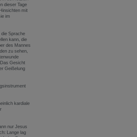
en dieser Tage
Hinsichten mit
ie im
n die Sprache
llen kann, die
rper des Mannes
nden zu sehen,
eitenwunde
 "Das Gesicht
der Geißelung
gsinstrument
inlich kardiale
r
kann nur Jesus
ch: Lange lag