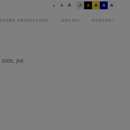
A
A
A
A
A
A
A
A
 JAHRE ERZBISCHOF
ARCHIV
KONTAKT
 2005, (Mt