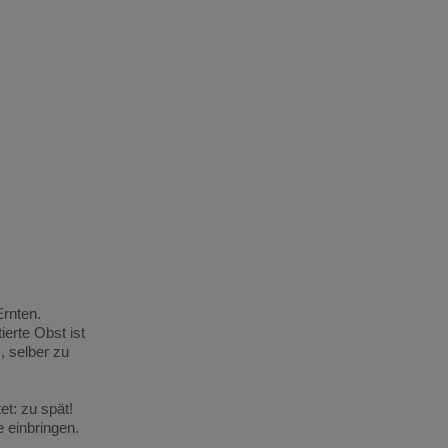
Ernten.
ierte Obst ist
, selber zu
et: zu spät!
 einbringen.