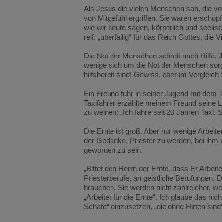
Als Jesus die vielen Menschen sah, die von
von Mitgefühl ergriffen. Sie waren erschöp
wie wir heute sagen, körperlich und seelis
reif, „überfällig“ für das Reich Gottes, die 
Die Not der Menschen schreit nach Hilfe. J
wenige sich um die Not der Menschen sorgen
hilfsbereit sind! Gewiss, aber im Vergleich
Ein Freund fuhr in seiner Jugend mit dem T
Taxifahrer erzählte meinem Freund seine L
zu weinen: „Ich fahre seit 20 Jahren Taxi. 
Die Ernte ist groß. Aber nur wenige Arbei
der Gedanke, Priester zu werden, bei ihm k
geworden zu sein.
„Bittet den Herrn der Ernte, dass Er Arbei
Priesterberufe, an geistliche Berufungen. 
brauchen. Sie werden nicht zahlreicher, 
„Arbeiter für die Ernte“. Ich glaube das ni
Schafe“ einzusetzen, „die ohne Hirten sind“