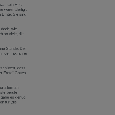
 war sein Herz
e waren „fertig“,
 Ernte. Sie sind
t doch, wie
 so viele, die
eine Stunde. Der
n der Taxifahrer
schüttert, dass
er Ernte“ Gottes
or allem an
esterberufe
t gäbe es genug
en für „die