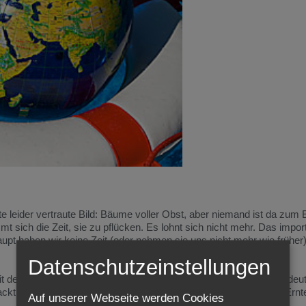
te leider vertraute Bild: Bäume voller Obst, aber niemand ist da zum 
 sich die Zeit, sie zu pflücken. Es lohnt sich nicht mehr. Das import
rhaupt haben wir keine Zeit (oder nehmen sie uns nicht mehr wie früher)
Datenschutzeinstellungen
 der Ernte ist kurz. Warten geht nicht. Verschieben auf später bedeut
packt werden. Dazu braucht es bereite Hände, Menschen, die die Ernte
Auf unserer Webseite werden Cookies