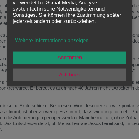
verwendet für Social Media, Analyse,
 überall her zu ihm kamen, voller Hoffnung, dass er helfen kann, da
systemtechnische Notwendigkeiten und
ft, nicht nur vom weiten Weg, sondern von den Lasten ihres Lebens; si
Sonstiges. Sie können Ihre Zustimmung später
ch am Ende. Im Blick auf diese viele Not spricht Jesus von der großen
jederzeit ändern oder zurückziehen.
Vielen, die da Hilfe bei Jesus suchen.
esus sieht die Not, und es klingt wie ein Schrei seines Herzens: Seh
Weitere Informationen anzeigen
...
! Spürt ihr nicht, wie viele Durst nach Gott haben? Aber es gibt doch
 zur Größe vor allem der seelischen Not sind es viel zu wenige.
Annehmen
axi zu einer Party, außerhalb von New York. Die Fahrt dauerte über 
ebensgeschichte, die reichlich tragisch war. Am Ende der Fahrt began
Sie sind der Erste, der meine Geschichte bis zu Ende angehört hat.“
Ablehnen
ter sind vorhanden. Mein Freund war damals so von diesem Erlebnis er
onkret wurde. Er bereut es auch nach 40 Jahren nicht, „Arbeiter in d
ter in seine Ernte schicke! Bei diesem Wort Jesu denken wir spontan v
Das stimmt, ist aber zu wenig. Es stimmt, dass wir dringend mehr Pri
wenn die Anforderungen geringer werden. Manche meinen, ohne Zöliba
cht. Das Entscheidende ist, ob Menschen wie Jesus bereit sind, ihr Leb
.