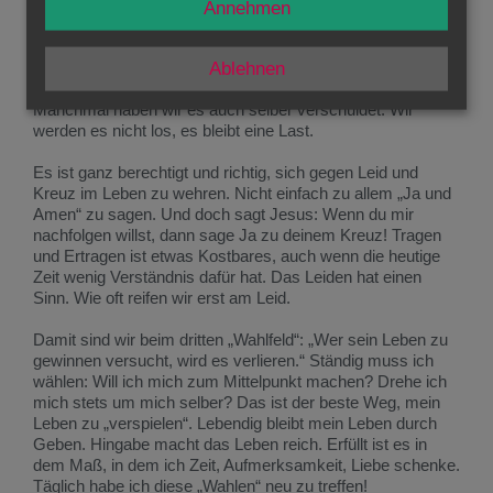
Damit sind wir beim zweiten „Wahlbereich“. Es gibt keine
Annehmen
Familie, in der nicht auch Schweres, Schmerzliches
vorkommt. In jeder Familie gibt es das Kreuz. In jedem
Leben gibt es das Kreuz. Meist haben wir es uns nicht
Ablehnen
selber ausgesucht. Es trifft uns. Es wird uns auferlegt.
Manchmal haben wir es auch selber verschuldet. Wir
werden es nicht los, es bleibt eine Last.
Es ist ganz berechtigt und richtig, sich gegen Leid und
Kreuz im Leben zu wehren. Nicht einfach zu allem „Ja und
Amen“ zu sagen. Und doch sagt Jesus: Wenn du mir
nachfolgen willst, dann sage Ja zu deinem Kreuz! Tragen
und Ertragen ist etwas Kostbares, auch wenn die heutige
Zeit wenig Verständnis dafür hat. Das Leiden hat einen
Sinn. Wie oft reifen wir erst am Leid.
Damit sind wir beim dritten „Wahlfeld“: „Wer sein Leben zu
gewinnen versucht, wird es verlieren.“ Ständig muss ich
wählen: Will ich mich zum Mittelpunkt machen? Drehe ich
mich stets um mich selber? Das ist der beste Weg, mein
Leben zu „verspielen“. Lebendig bleibt mein Leben durch
Geben. Hingabe macht das Leben reich. Erfüllt ist es in
dem Maß, in dem ich Zeit, Aufmerksamkeit, Liebe schenke.
Täglich habe ich diese „Wahlen“ neu zu treffen!