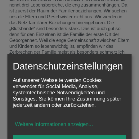
nennt drei Lebensbereiche, die eng zusammenhängen. Da
ist zuerst der Raum der Familienbeziehungen. Wir suchen
uns die Eltern und Geschwister nicht aus. Wir werden in
das Netz familiärer Beziehungen hineingeboren. Die
„Blutsbande“ sind besonders stark. Das ist auch gut so,
denn für den Einzelnen ist die Familie der erste Ort der
Geborgenheit. Weil die enge Gemeinschaft zwischen Eltern
und Kindern so lebenswichtig ist, empfinden wir das
Zerbrechen der Familie meist als besonders schmerzlich.
Datenschutzeinstellungen
Hier zeigt Jesus, dass wir zu wählen haben. Noch
wichtiger, noch grundlegender als die Liebe in der Familie
ist die Liebe zu Gott. Anders gesagt: Wo Gott den ersten
Auf unserer Webseite werden Cookies
Platz hat, da bekommt die Liebe zwischen Eltern und
verwendet für Social Media, Analyse,
Kindern ihren richtigen Platz. Dann kann auch die Familie
systemtechnische Notwendigkeiten und
besser gelingen. Denn Kinder sind ein Geschenk Gottes,
Sonstiges. Sie können Ihre Zustimmung später
das den Eltern nicht „gehört“, sondern von Gott anvertraut
jederzeit ändern oder zurückziehen.
ist. Und die Eltern sind nicht der liebe Gott, sie sind nur
Menschen, mit guten und weniger guten Seiten. Wenn wir
Gott mehr lieben als die Eltern, nehmen wir ihnen nichts
weg. Im Gegenteil: Wir lernen sie „mit Gottes Augen“ zu
Weitere Informationen anzeigen
...
sehen: liebevoll, geduldig, bereit zu verzeihen.