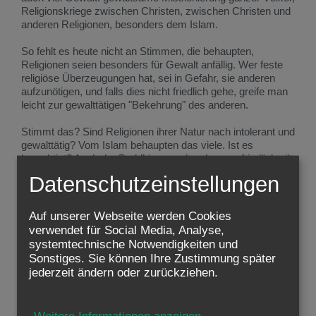
Religionskriege zwischen Christen, zwischen Christen und
anderen Religionen, besonders dem Islam.
So fehlt es heute nicht an Stimmen, die behaupten,
Religionen seien besonders für Gewalt anfällig. Wer feste
religiöse Überzeugungen hat, sei in Gefahr, sie anderen
aufzunötigen, und falls dies nicht friedlich gehe, greife man
leicht zur gewalttätigen "Bekehrung" des anderen.
Stimmt das? Sind Religionen ihrer Natur nach intolerant und
gewalttätig? Vom Islam behaupten das viele. Ist es
berechtigt? Auch der Buddhismus, der als ganz friedlich gilt,
kann heute ein gewaltbereites Gesicht zeigen (siehe Sri
Datenschutzeinstellungen
Lanka). Der Hinduismus kennt zur Zeit schlimme
Gewaltausbrüche (siehe Indien).
Auf unserer Webseite werden Cookies
Oder liegt das einfach daran, dass wir alle, als Menschen,
verwendet für Social Media, Analyse,
eine Neigung zur Gewalt in uns tragen, die unter
systemtechnische Notwendigkeiten und
bestimmten Umständen ausbrechen kann? Dann lautet die
Sonstiges. Sie können Ihre Zustimmung später
Frage: Fördert die Religion den bösen Hang in uns
jederzeit ändern oder zurückziehen.
Menschen, mit Gewalt zuzuschlagen? Ich kenne die
anderen Religionen zu wenig. Vom christlichen Glauben gilt
das, so meine ich, nicht.
Weitere Informationen anzeigen
...