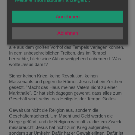
Die "Tempelreinigung" war die einzige Gewaltanwendung,
die wir von Jesus kennen. Sehen wir uns nüchtern an.
Annehmen
Jesus hat keine Waffen (die waren im Tempel verboten). Er
"kämpft" alleine, ausgerüstet nur mit einer Strickgeißel.
Beim jüdischen Osterfest waren über 100.000 Pilger in
Ablehnen
Jerusalem. Tausende Schafe wurden für das Ostermahl
zum Kauf angeboten. Die Aktion Jesu hat sie sicher nicht
alle aus dem großen Vorhof des Tempels verjagen können.
In dem unbeschreiblichen Treiben, das im Tempel
herrschte, blieb seine Aktion weitgehend unbemerkt. Was
wollte Jesus damit?
Sicher keinen Krieg, keine Revolution, keinen
Massenaufstand gegen die Römer. Jesus hat ein Zeichen
gesetzt. "Macht das Haus meines Vaters nicht zu einer
Markthalle". Er hat sich dagegen gewehrt, dass alles zum
Geschäft wird, selbst das Heiligste, der Tempel Gottes.
Gewalt übt nicht die Religion aus, sondern die
Geschäftemacherei. Um Macht und Geld werden die
Kriege geführt, und die Religion wird oft zu diesem Zweck
missbraucht. Jesus hat nicht zum Krieg aufgerufen,
sondern zur Umkehr. Dafür hat er Gewalt erlitten. Dafür ist