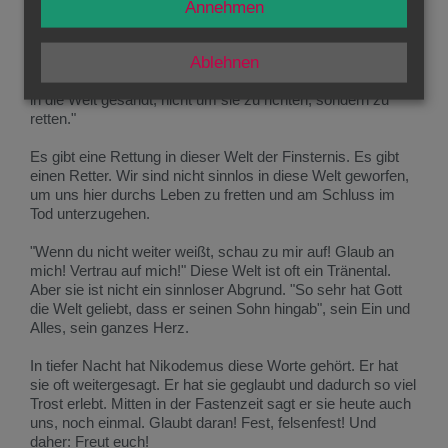
Sie hat einen Namen, ein Gesicht. Nikodemus schaut in
Annehmen
dieses Gesicht, hört dessen Stimme, lauscht seinen
Worten. "Wer an mich glaubt, geht nicht zugrunde", hört der
Ratsherr seinen nächtlichen Gastgeber sagen. Und er
Ablehnen
vernimmt diese wunderbaren Worte: "Gott hat seinen Sohn
in die Welt gesandt, nicht um sie zu richten, sondern zu
retten."
Es gibt eine Rettung in dieser Welt der Finsternis. Es gibt
einen Retter. Wir sind nicht sinnlos in diese Welt geworfen,
um uns hier durchs Leben zu fretten und am Schluss im
Tod unterzugehen.
"Wenn du nicht weiter weißt, schau zu mir auf! Glaub an
mich! Vertrau auf mich!" Diese Welt ist oft ein Tränental.
Aber sie ist nicht ein sinnloser Abgrund. "So sehr hat Gott
die Welt geliebt, dass er seinen Sohn hingab", sein Ein und
Alles, sein ganzes Herz.
In tiefer Nacht hat Nikodemus diese Worte gehört. Er hat
sie oft weitergesagt. Er hat sie geglaubt und dadurch so viel
Trost erlebt. Mitten in der Fastenzeit sagt er sie heute auch
uns, noch einmal. Glaubt daran! Fest, felsenfest! Und
daher: Freut euch!