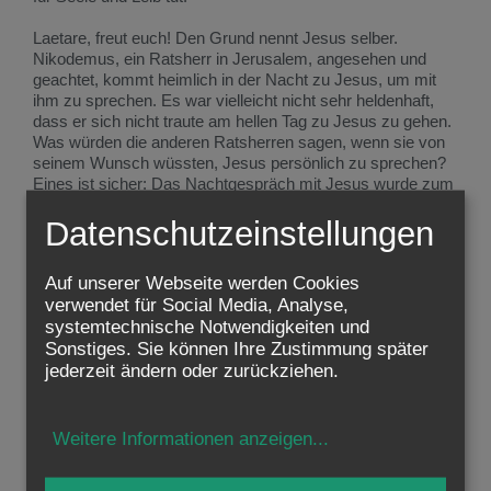
Laetare, freut euch! Den Grund nennt Jesus selber.
Nikodemus, ein Ratsherr in Jerusalem, angesehen und
geachtet, kommt heimlich in der Nacht zu Jesus, um mit
ihm zu sprechen. Es war vielleicht nicht sehr heldenhaft,
dass er sich nicht traute am hellen Tag zu Jesus zu gehen.
Was würden die anderen Ratsherren sagen, wenn sie von
seinem Wunsch wüssten, Jesus persönlich zu sprechen?
Eines ist sicher: Das Nachtgespräch mit Jesus wurde zum
Wendepunkt in seinem Leben. Wie oft hat Nikodemus wohl
Datenschutzeinstellungen
in späteren Jahren von dieser unvergesslichen Nacht
erzählt! Es muss ihm bewusst geworden sein, dass Jesus
ihm eines der schönsten, tiefsten Worte anvertraut hat, die
Auf unserer Webseite werden Cookies
er gesagt hat. Noch immer klingt es nach, noch immer
verwendet für Social Media, Analyse,
kann es das Leben von Menschen verwandeln: "So sehr
systemtechnische Notwendigkeiten und
hat Gott die Welt geliebt …"
Sonstiges. Sie können Ihre Zustimmung später
jederzeit ändern oder zurückziehen.
Gott liebt diese Welt. Es ist schwer zu begreifen. Eine Welt,
in der es so viel Finsternis gibt? Eine Welt, in der das Böse
übermächtig ist, in der Unrecht und Leid, Krankheit und
schließlich der Tod das letzte Wort haben? Wo ist Seine
Weitere Informationen anzeigen
...
Liebe?