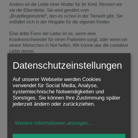
Anders ist die Liebe einer Mutter für ihr Kind. Nennen wir
sie die Elternliebe. Sie wird genährt vom
„Brutpflegeinstinkt“, den es schon in der Tierwelt gibt. Sie
entfaltet sich in der Hingabe für die eigenen Kinder.
Eine dritte Form der Liebe ist es, wenn eine
Krankenschwester für einen Patienten sorgt, oder wenn wir
einem Menschen in Not helfen. Wir könne das die caritative
Liebe nenne.
Und schließlich ist es nochmals eine andere Art der Liebe,
Datenschutzeinstellungen
wenn zwei Menschen über viele Jahre gute Freunde sind.
Es ist die Freundschaftsliebe.
Auf unserer Webseite werden Cookies
verwendet für Social Media, Analyse,
Diese vier Arten der Liebe sind wie vier Ströme, die eine
systemtechnische Notwendigkeiten und
gemeinsame Quelle haben: die Liebe selbst. Es gibt im
Sonstiges. Sie können Ihre Zustimmung später
Grunde nur eine Liebe, die sich in verschiedenen Weisen
äußert. Ihr Ursprung ist Gott selber. „Gott ist Liebe“, sagt
jederzeit ändern oder zurückziehen.
die Bibel. Und Jesus heute: „Wie mich der Vater geliebt hat,
so habe auch ich euch geliebt. Bleibt in meiner Liebe.“ Weil
wir aus dem Stoff der Liebe gemacht sind, können wir ohne
Weitere Informationen anzeigen
...
sie nicht leben. Im Hass verkommen wir, Lieblosigkeit
zerstört die Freude am Leben. Jesus will, dass „meine