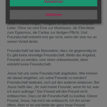
Freude in euch ist“. Das geht nicht ohne die Liebe.
Annehmen
Worin besteht nun die Liebe? Was macht alle diese
Ausdrucksformen zu Arten der Liebe? Jesus sagt es: „Es
Ablehnen
gibt keine größere Liebe, als wenn einer sein Leben für
seine Freunde hingibt.“ Hingabe ist das Geheimnis jeder
Liebe. Ohne sie wird Eros zur Marktware, die Elternliebe
zum Egoismus, die Caritas zur lästigen Pflicht. Und
Freundschaft entsteht erst gar nicht, wenn der eine nur an
seinen Vorteil denkt.
Freundschaft hat das Besondere, dass sie gegenseitig ist.
Es gibt keine einseitige Freundschaft. Bleibt das Angebot,
Freunde zu werden, vom einen unbeantwortet, dann
entsteht keine Freundschaft.
Jesus hat uns seine Freundschaft angeboten. Wie können
wir darauf eingehen, um seine Freunde zu werden?
Freundschaft bedeutet, sich auf den anderen einlassen. Bei
Jesus heißt das: „Ihr seid meine Freunde, wenn ihr tut, was
ich euch auftrage.“ Der Freund will den Freund nicht
enttäuschen. Dazu ist die Freundschaft zu kostbar. Dieser
Freund, Jesus, hat mich nie enttäuscht. Ich ihn sicher
öfters. Aber er ist und bleibt der ganz treue Freund.