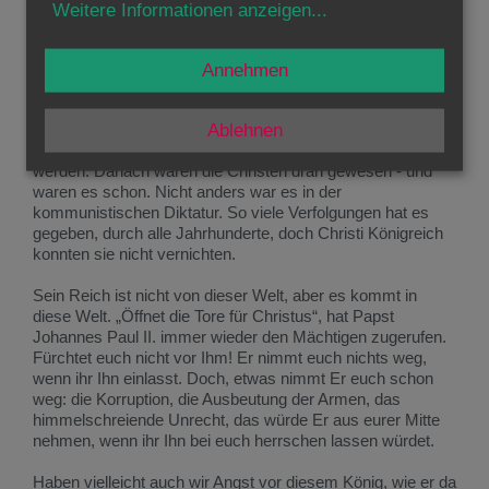
alles fürchteten, war etwas anderes: dass Christus ihnen
Weitere Informationen anzeigen
...
die Herzen der Menschen wegnimmt. Hitler wollte sein Volk
ganz und gar. Das Leben der Menschen, ihren Verstand,
ihren Willen und vor allem ihre Herzen. Alles sollte nur dem
Annehmen
"Führer" gehören. Nur ihn sollten sie lieben und verehren.
Christus war daher sein größter Konkurrent. Das jüdische
Ablehnen
Volk, aus dem Jesus stammte, sollte deshalb vernichtet
werden. Danach wären die Christen dran gewesen - und
waren es schon. Nicht anders war es in der
kommunistischen Diktatur. So viele Verfolgungen hat es
gegeben, durch alle Jahrhunderte, doch Christi Königreich
konnten sie nicht vernichten.
Sein Reich ist nicht von dieser Welt, aber es kommt in
diese Welt. „Öffnet die Tore für Christus“, hat Papst
Johannes Paul II. immer wieder den Mächtigen zugerufen.
Fürchtet euch nicht vor Ihm! Er nimmt euch nichts weg,
wenn ihr Ihn einlasst. Doch, etwas nimmt Er euch schon
weg: die Korruption, die Ausbeutung der Armen, das
himmelschreiende Unrecht, das würde Er aus eurer Mitte
nehmen, wenn ihr Ihn bei euch herrschen lassen würdet.
Haben vielleicht auch wir Angst vor diesem König, wie er da