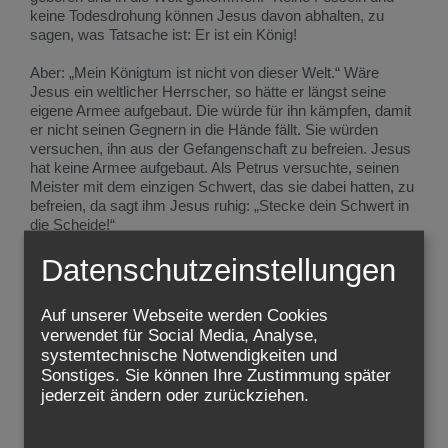
keine Todesdrohung können Jesus davon abhalten, zu
sagen, was Tatsache ist: Er ist ein König!
Aber: „Mein Königtum ist nicht von dieser Welt.“ Wäre
Jesus ein weltlicher Herrscher, so hätte er längst seine
eigene Armee aufgebaut. Die würde für ihn kämpfen, damit
er nicht seinen Gegnern in die Hände fällt. Sie würden
versuchen, ihn aus der Gefangenschaft zu befreien. Jesus
hat keine Armee aufgebaut. Als Petrus versuchte, seinen
Meister mit dem einzigen Schwert, das sie dabei hatten, zu
befreien, da sagt ihm Jesus ruhig: „Stecke dein Schwert in
die Scheide!“
Datenschutzeinstellungen
Ein seltsamer König, dessen Reich „nicht von dieser Welt“
ist. Warum wird er dann gefürchtet? Ist es nicht eigenartig,
dass Diktaturen das Christentum fast immer verfolgt
Auf unserer Webseite werden Cookies
haben? Wovor fürchten sie sich? Vor einem König, der
verwendet für Social Media, Analyse,
ihnen nichts wegnehmen kann, weil er gar kein irdisches
systemtechnische Notwendigkeiten und
Reich und keine weltliche Macht besitzt?
Sonstiges. Sie können Ihre Zustimmung später
jederzeit ändern oder zurückziehen.
Die Gewalthaber dieser Welt haben genau gewusst, warum
sie Christus den König fürchten. Er nahm ihnen nichts von
ihrer Macht weg. Die hat er nie angestrebt. Was sie über