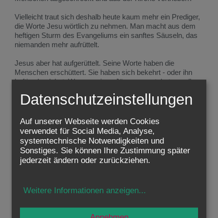
Vielleicht traut sich deshalb heute kaum mehr ein Prediger,
die Worte Jesu wörtlich zu nehmen. Man macht aus dem
heftigen Sturm des Evangeliums ein sanftes Säuseln, das
niemanden mehr aufrüttelt.
Jesus aber hat aufgerüttelt. Seine Worte haben die
Menschen erschüttert. Sie haben sich bekehrt - oder ihn
heftig abgelehnt. Was er seinen Jüngern sagt, hat er selber
am eigenen Leib zu spüren bekommen: „Selig seid ihr,
Datenschutzeinstellungen
wenn euch die Menschen hassen und aus ihrer
Gemeinschaft ausschließen, wenn sie euch beschimpfen
und euch in Verruf bringen um des Menschensohnes (das
Auf unserer Webseite werden Cookies
heißt um meinet) willen“. Wer Jesus nachfolgt, wird nicht
verwendet für Social Media, Analyse,
nur Lob ernten: „Wehe euch, wenn euch alle Menschen
systemtechnische Notwendigkeiten und
loben; denn ebenso haben es ihre Väter mit den falschen
Sonstiges. Sie können Ihre Zustimmung später
Propheten gemacht“.
jederzeit ändern oder zurückziehen.
Es gibt zwei Grundeinstellungen im Leben, und Jesus
fordert heraus, sich zu entscheiden: entweder das, was
Weitere Informationen anzeigen
...
„der Welt“ gefällt, was Applaus erntet und was „in“ ist. Oder
das, was wirklich Wert hat, was hält und unzerstörbar ist.
Das eine macht vielleicht „happy“, es macht Spaß, es
Annehmen