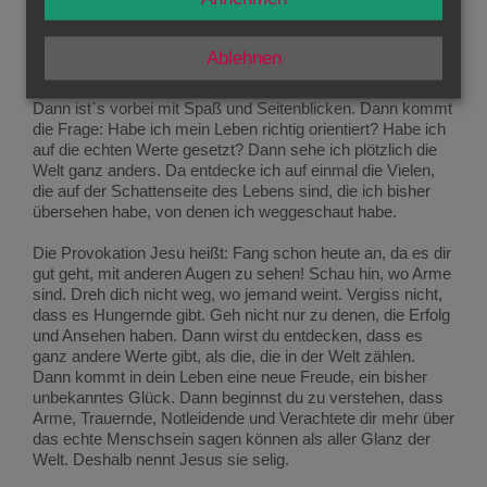
bringt Erfolg und schaut „toll“ aus, aber „selig“ macht es
nicht. Es kann morgen schon vorbei sein. Die Gesundheit
kann uns verlassen, Misserfolg uns von der Bühne der
Ablehnen
Erfolgreichen wegholen, Verleumdungen unseren Ruf
ruinieren. Dann sind plötzlich alle (oder die meisten) weg.
Dann ist`s vorbei mit Spaß und Seitenblicken. Dann kommt
die Frage: Habe ich mein Leben richtig orientiert? Habe ich
auf die echten Werte gesetzt? Dann sehe ich plötzlich die
Welt ganz anders. Da entdecke ich auf einmal die Vielen,
die auf der Schattenseite des Lebens sind, die ich bisher
übersehen habe, von denen ich weggeschaut habe.
Die Provokation Jesu heißt: Fang schon heute an, da es dir
gut geht, mit anderen Augen zu sehen! Schau hin, wo Arme
sind. Dreh dich nicht weg, wo jemand weint. Vergiss nicht,
dass es Hungernde gibt. Geh nicht nur zu denen, die Erfolg
und Ansehen haben. Dann wirst du entdecken, dass es
ganz andere Werte gibt, als die, die in der Welt zählen.
Dann kommt in dein Leben eine neue Freude, ein bisher
unbekanntes Glück. Dann beginnst du zu verstehen, dass
Arme, Trauernde, Notleidende und Verachtete dir mehr über
das echte Menschsein sagen können als aller Glanz der
Welt. Deshalb nennt Jesus sie selig.