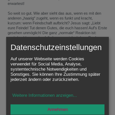
erwartest!
So weit so gut. Wie aber sieht das aus, wenn es mit den
anderen „haarig“ zugeht, wenn es funkt und kracht,
kurzum: wenn Feindschaft aufbricht? Jesus sagt: „Liebt
eure Feinde! Tut denen Gutes, die euch hassen! Auf’s Erste
gesehen unmöglich! Die ganz „normale“ Reaktion ist:
zurückschlagen, ebenfalls hassen, sich rächen. Doch
genau da setzt die „goldene Regel“ an: Möchte ich gehasst
Datenschutzeinstellungen
werden? Ist mir das nicht schrecklich? Wünsche ich mir,
dass man mir Böses tut? Kein „normaler“ Mensch freut
sich über Feinde. Niemand wünscht sich, mit Rache
Auf unserer Webseite werden Cookies
verfolgt zu werden.
verwendet für Social Media, Analyse,
systemtechnische Notwendigkeiten und
Also tu dem anderen nicht an, was du selber dir nicht
Sonstiges. Sie können Ihre Zustimmung später
wünschst: Auch wenn er mir Feind ist? Mich mit Hass
jederzeit ändern oder zurückziehen.
verfolgt? Ja, auch dann! Denn er selber wünscht sich ja
nicht, dass ich ihm alles erdenkliche Böse antue. Selbst
wenn er es mir antut, für sich möchte er es nicht.
Weitere Informationen anzeigen
...
Die „goldene Regel“ ist also im Grunde ganz logisch.
Warum ist sie dann so schwer? Mit dem Verstand allein
krieg’ ich das nicht hin. Dazu brauch ich ein großes Vorbild,
Annehmen
einen starken Helfer. Dazu brauche ich ein weites Herz. So