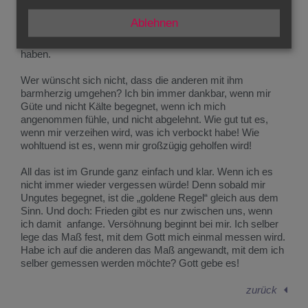
weit wie Gottes Herz. Denn Er hält sich immer an die
„goldene Regel“. Er behandelt uns gütig, auch wenn wir
Ablehnen
ungut sind. Er ist barmherzig, wo wir hartherzig sind. Er
verurteilt nicht, wo wir schon längst den Stab gebrochen
haben.
Wer wünscht sich nicht, dass die anderen mit ihm
barmherzig umgehen? Ich bin immer dankbar, wenn mir
Güte und nicht Kälte begegnet, wenn ich mich
angenommen fühle, und nicht abgelehnt. Wie gut tut es,
wenn mir verzeihen wird, was ich verbockt habe! Wie
wohltuend ist es, wenn mir großzügig geholfen wird!
All das ist im Grunde ganz einfach und klar. Wenn ich es
nicht immer wieder vergessen würde! Denn sobald mir
Ungutes begegnet, ist die „goldene Regel“ gleich aus dem
Sinn. Und doch: Frieden gibt es nur zwischen uns, wenn
ich
damit anfange. Versöhnung beginnt bei
mir
. Ich selber
lege das Maß fest, mit dem Gott mich einmal messen wird.
Habe ich auf die anderen das Maß angewandt, mit dem ich
selber gemessen werden möchte? Gott gebe es!
zurück