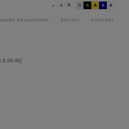
A
A
A
A
A
A
A
A
 JAHRE ERZBISCHOF
ARCHIV
KONTAKT
 9,28-36)