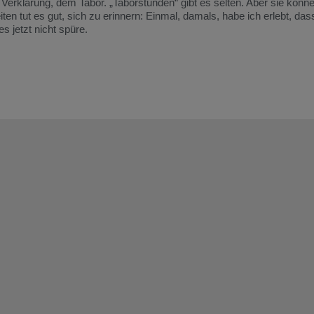
erklärung, dem Tabor. „Taborstunden“ gibt es selten. Aber sie könn
ten tut es gut, sich zu erinnern: Einmal, damals, habe ich erlebt, da
s jetzt nicht spüre.