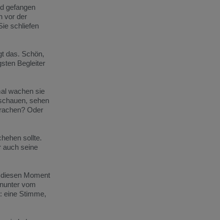
nd gefangen
 vor der
ie schliefen
gt das. Schön,
sten Begleiter
mal wachen sie
nschauen, sehen
prachen? Oder
hehen sollte.
r auch seine
ll diesen Moment
Hinunter vom
: eine Stimme,