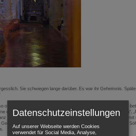
ergesslich. Sie schwiegen lange darüber. Es war ihr Geheimnis. Später
?
o oft zog sich Jesus wieder einmal auf einen Berg zurück, um zu be
Datenschutzeinstellungen
ne die Einsamkeit auf, um mit seinem Gott, den er liebevoll „Abba“, „
nz alleine, gelegentlich nahm er einige wenige aus seinem Kreis mit
n Gelegenheiten nahe bei sich haben wollte: Petrus und die beiden S
Auf unserer Webseite werden Cookies
s.
verwendet für Social Media, Analyse,