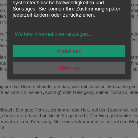
systemtechnische Notwendigkeiten und
betsnacht besonders nahe bei Jesus: in der Nacht, als er verraten u
Sonstiges. Sie können Ihre Zustimmung später
m Fuß des Ölbergs, in Jerusalem. Und was damals, wenige Stunden
jederzeit ändern oder zurückziehen.
en dreien auch in der Nacht, von der heute das Evangelium spricht: S
er tief ins Gebet versunken war.
Weitere Informationen anzeigen
...
 die Schwäche und Menschlichkeit der Apostel zu sehen. Mich ermuti
n, welche Fehler und Unzulänglichkeiten die ersten Jünger, seine eng
 Gesellschaft Jesu Platz habe.
Annehmen
fen sind, ist nicht das Besondere an dieser Gebetsnacht Jesu. Dies
Jesus selber aus, von seinem Gesicht und seinem Gewand. Als sie hi
Ablehnen
eden. Woher wussten sie, wer die beiden waren? Aus dem, was sie s
ing um das Bevorstehende, um das, was mit Jesus in Jerusalem gesc
ßt es wörtlich, seinen „Auszug“ oder Heimgang, seinen Tod also, abe
hellwach. Der gute Petrus, der immer das Herz auf den Lippen hat, wi
 der sie alle erfasst hat, bleibt. Es geht nicht. Der Weg geht weiter. 
 Jerusalem, zum Kreuzweg. Nur eines bekommen sie mit auf den Weg
n!