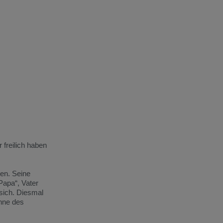
 freilich haben
ten. Seine
Papa“, Vater
 sich. Diesmal
öhne des