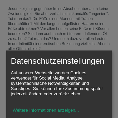
Jesus zeigt ihr gegenüber keine Abscheu, aber auch keine
Zweideutigkeit. Sie aber verhält sich skandalös "ungeniert".
Tut man das? Die Füße eines Mannes mit Tränen
überschütten? Mit den langen, aufgelösten Haaren seine
Füße abtrocknen? Vor allen Leuten seine Füße mit Küssen
bedecken? Sie dann auch noch mit teurem, duftendem Öl
zu salben? Tut man das? Und noch dazu vor allen Leuten!
In der Intimität einer erotischen Beziehung vielleicht. Aber in
aller Öffentlichkeit?
Doch was dem frommen Gastgeber noch mehr schockiert
Datenschutzeinstellungen
ist das Verhalten Jesu. Warum lässt er sich so berühren?
Warum schickt er diese Frau nicht weg? Weiß er denn
Auf unserer Webseite werden Cookies
nicht, was für ein skandalöses Leben sie führt?
verwendet für Social Media, Analyse,
systemtechnische Notwendigkeiten und
Jesus überrascht ihm mit einer Geschichte, die ihm klar
Sonstiges. Sie können Ihre Zustimmung später
macht, dass sein Gast seine kritischen Gedanken
durchschaut hat: Zwei Schuldner, beiden wird die Schuld
jederzeit ändern oder zurückziehen.
erlassen, dem einen eine große, dem anderen eine kleine.
Wer ist wohl dankbarer?
Weitere Informationen anzeigen
...
Dann hält Jesus seinem Gastgeber einen peinlichen