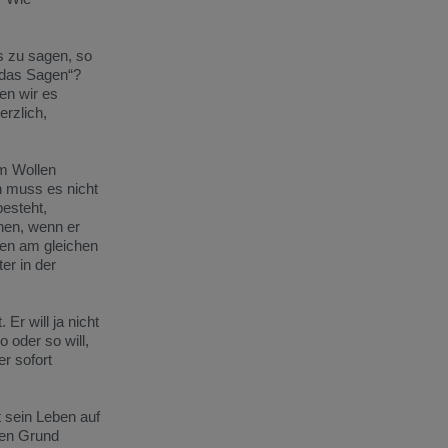
s zu sagen, so
 „das Sagen“?
en wir es
rzlich,
im Wollen
n muss es nicht
esteht,
hen, wenn er
ehen am gleichen
er in der
Er will ja nicht
 oder so will,
r sofort
t sein Leben auf
ten Grund