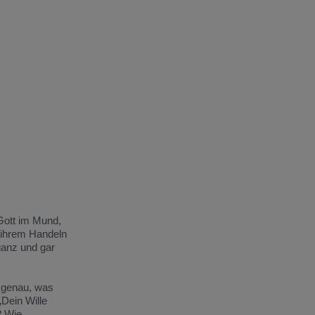
Gott im Mund,
t ihrem Handeln
ganz und gar
o genau, was
„Dein Wille
? Wie