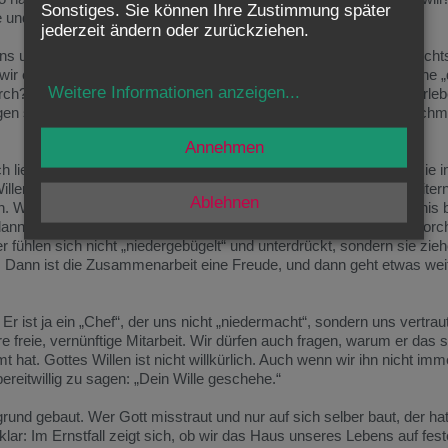
Sonstiges. Sie können Ihre Zustimmung später
 und vorstelle von dem, was Gott von mir erwartet?
jederzeit ändern oder zurückziehen.
 unfrei, sei wie eine Art Diktat. Wenn Gott bestimmt, habe ich nicht
il wir es oft zwischen uns Menschen so erleben. Wer hat in einer Ehe
Weitere Informationen anzeigen
...
rch? Wer muss nachgeben, weil der andere sich behauptet? So erleb
en sind oft in Konkurrenz zueinander. Dann ist das Gehorchen schme
Annehmen
 lieben, wenn sie eine echte Freundschaft pflegen, dann finden sie 
Willen des anderen zu tun. Und auch zwischen „Chef“ und Mitarbeiter
Ablehnen
in. Wenn zwischen dem Chef und seinen Leuten ein gutes Verhältnis b
nn ist es für die Mitarbeiter auch nicht schwer, dem Chef zu gehorc
ter fühlen sich nicht „niedergebügelt“ und unterdrückt, sondern sie zi
 Dann ist die Zusammenarbeit eine Freude, und dann geht etwas weit
r ist ja ein „Chef“, der uns nicht „niedermacht“, sondern uns vertraut. 
freie, vernünftige Mitarbeit. Wir dürfen auch fragen, warum er das so
at. Gottes Willen ist nicht willkürlich. Auch wenn wir ihn nicht imme
eitwillig zu sagen: „Dein Wille geschehe.“
grund gebaut. Wer Gott misstraut und nur auf sich selber baut, der ha
ar: Im Ernstfall zeigt sich, ob wir das Haus unseres Lebens auf fes