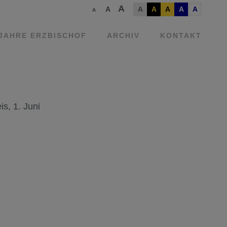
A
A
A
A
A
A
A
A
 JAHRE ERZBISCHOF
ARCHIV
KONTAKT
s, 1. Juni