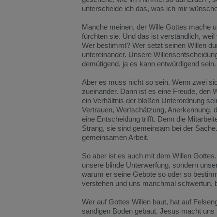
unterscheide ich das, was ich mir wünsche
Manche meinen, der Wille Gottes mache uns
fürchten sie. Und das ist verständlich, we
Wer bestimmt? Wer setzt seinen Willen du
untereinander. Unsere Willensentscheidung
demütigend, ja es kann entwürdigend sein.
Aber es muss nicht so sein. Wenn zwei sich
zueinander. Dann ist es eine Freude, den 
ein Verhältnis der bloßen Unterordnung se
Vertrauen, Wertschätzung, Anerkennung, da
eine Entscheidung trifft. Denn die Mitarbei
Strang, sie sind gemeinsam bei der Sache.
gemeinsamen Arbeit.
So aber ist es auch mit dem Willen Gottes. E
unsere blinde Unterwerfung, sondern unsere 
warum er seine Gebote so oder so bestimmt h
verstehen und uns manchmal schwertun, ber
Wer auf Gottes Willen baut, hat auf Felsen
sandigen Boden gebaut. Jesus macht uns kl