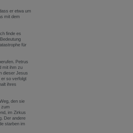
 dass er etwa um
as mit dem
ch finde es
 Bedeutung
Katastrophe für
berufen. Petrus
d mit ihm zu
n dieser Jesus
er so verfolgt
alt ihres
 Weg, den sie
e: zum
nd, im Zirkus
g. Der andere
de starben im