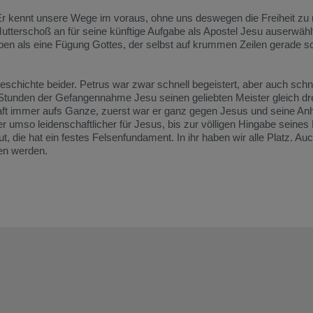
. Er kennt unsere Wege im voraus, ohne uns deswegen die Freiheit z
tterschoß an für seine künftige Aufgabe als Apostel Jesu auserwählt
ben als eine Fügung Gottes, der selbst auf krummen Zeilen gerade sc
hichte beider. Petrus war zwar schnell begeistert, aber auch schn
en Stunden der Gefangennahme Jesu seinen geliebten Meister gleich dr
haft immer aufs Ganze, zuerst war er ganz gegen Jesus und seine An
 umso leidenschaftlicher für Jesus, bis zur völligen Hingabe seines
, die hat ein festes Felsenfundament. In ihr haben wir alle Platz. A
en werden.