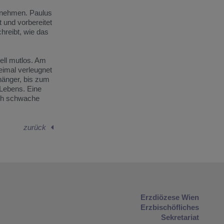
u nehmen. Paulus
 und vorbereitet
hreibt, wie das
ell mutlos. Am
eimal verleugnet
hänger, bis zum
 Lebens. Eine
uch schwache
zurück
Erzdiözese Wien
Erzbischöfliches
Sekretariat