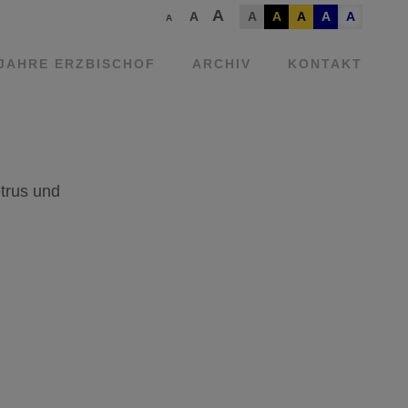
A
A
A
A
A
A
A
A
 JAHRE ERZBISCHOF
ARCHIV
KONTAKT
trus und