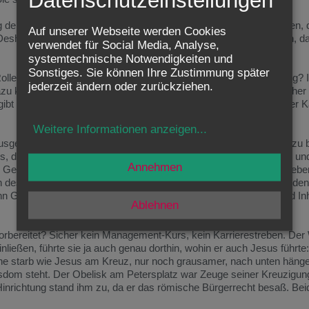
g der Geburt des „Kleinen“, des Paulus. Denn es wird angenommen,
Auf unserer Webseite werden Cookies
Deshalb hat Papst Benedikt XVI. auch ein Paulus-Jahr ausgerufen, d
verwendet für Social Media, Analyse,
systemtechnische Notwendigkeiten und
Sonstiges. Sie können Ihre Zustimmung später
lle für den Anfang der Kirche? Wieso sind sie bis heute so wichtig? I
jederzeit ändern oder zurückziehen.
dazu kommt, dass ganz unbekannte Menschen zu weltgeschichtlicher
bt auch die negativen Fälle, wie der eines Adolf Hitler, der zu einer 
Weitere Informationen anzeigen
...
ausgesucht. Sie haben sie nicht angestrebt. Sie wurden wirklich dazu 
 der beide dann gerufen hat, ihren Beruf als Fischer aufzugeben un
Annehmen
 Gegner der Leute, die diesem Jesus anhingen - bis eines Tages ebe
 des Paulus nur mehr einem Anliegen - den bekannt zu machen, den 
n Gottes. Beide hatten nie damit gerechnet, dass Jesus Mitte und Inh
Ablehnen
orbereitet? Sicher kein Management-Kurs, kein Karrierestreben. Der
einließen, führte sie ja auch genau dorthin, wohin er auch Jesus führt
eine starb wie Jesus am Kreuz, nur noch grausamer, nach unten hänge
rsdom steht. Der Obelisk am Petersplatz war Zeuge seiner Kreuzigun
Hinrichtung stand ihm zu, da er das römische Bürgerrecht besaß. Bei