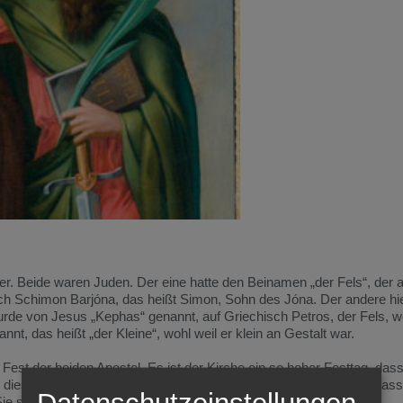
er. Beide waren Juden. Der eine hatte den Beinamen „der Fels“, der
lich Schimon Barjóna, das heißt Simon, Sohn des Jóna. Der andere hie
urde von Jesus „Kephas“ genannt, auf Griechisch Petros, der Fels, w
t, das heißt „der Kleine“, wohl weil er klein an Gestalt war.
 Fest der beiden Apostel. Es ist der Kirche ein so hoher Festtag, dass
iese beiden, der „Fels“ und der „Kleine“, der Kirche so wichtig, dass
Datenschutzeinstellungen
Sie sind beide tragende Säulen der Kirche.