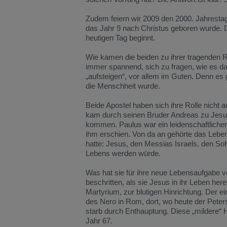
Zudem feiern wir 2009 den 2000. Jahresta
das Jahr 9 nach Christus geboren wurde. 
heutigen Tag beginnt.
Wie kamen die beiden zu ihrer tragenden Ro
immer spannend, sich zu fragen, wie es 
„aufsteigen“, vor allem im Guten. Denn es gi
die Menschheit wurde.
Beide Apostel haben sich ihre Rolle nicht 
kam durch seinen Bruder Andreas zu Jesus,
kommen. Paulus war ein leidenschaftlicher
ihm erschien. Von da an gehörte das Leben
hatte: Jesus, den Messias Israels, den Soh
Lebens werden würde.
Was hat sie für ihre neue Lebensaufgabe v
beschritten, als sie Jesus in ihr Leben her
Martyrium, zur blutigen Hinrichtung. Der 
des Nero in Rom, dort, wo heute der Pete
starb durch Enthauptung. Diese „mildere“ 
Jahr 67.