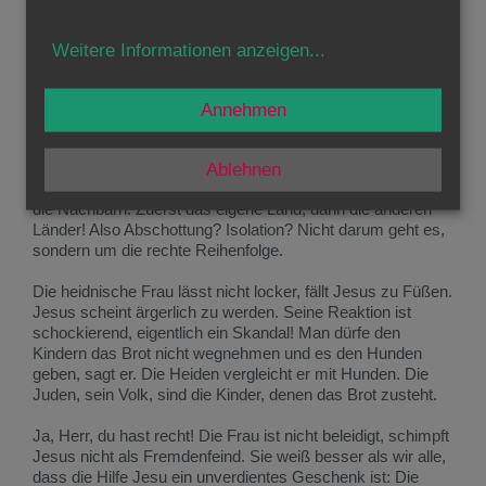
aller: Alles zu versprechen, nur um zu gefallen. Und auch in
der Kirche kennen wir die Versuchung: alle Ansprüche des
Evangeliums „billiger“ zu machen, „damit die Leute nicht
Weitere Informationen anzeigen
...
davonlaufen“.
Jesus macht es anders, für uns alle ein hoher Maßstab. Er
Annehmen
wagt es, Grenzen zu ziehen: Ich bin nur für die Juden da!
Das ist mein Auftrag! Mut zur Grenzziehung tut uns allen
gut. Keiner ist für die ganze Welt „zuständig“. Es gibt eine
Ablehnen
Rangordnung der Aufgaben: zuerst die eigene Familie, dann
die Nachbarn. Zuerst das eigene Land, dann die anderen
Länder! Also Abschottung? Isolation? Nicht darum geht es,
sondern um die rechte Reihenfolge.
Die heidnische Frau lässt nicht locker, fällt Jesus zu Füßen.
Jesus scheint ärgerlich zu werden. Seine Reaktion ist
schockierend, eigentlich ein Skandal! Man dürfe den
Kindern das Brot nicht wegnehmen und es den Hunden
geben, sagt er. Die Heiden vergleicht er mit Hunden. Die
Juden, sein Volk, sind die Kinder, denen das Brot zusteht.
Ja, Herr, du hast recht! Die Frau ist nicht beleidigt, schimpft
Jesus nicht als Fremdenfeind. Sie weiß besser als wir alle,
dass die Hilfe Jesu ein unverdientes Geschenk ist: Die