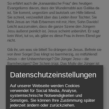
So erfährt auch die „kanaanäische Frau“ des heutigen
Evangeliums davon, dass der Wunderrabbi aus Galiläa da
ist. Sie kommt, ungestüm und lautstark um Hilfe bittend.
Sie schreit, verzweifelt über das Leiden ihrer Tochter. Sie
fleht Jesus an: Hab Erbarmen mit mir, Herr, Sohn Davids!
Leicht auszumalen, dass die ganze Szene den Jüngern
Jesu äußerst peinlich ist. Jesus scheint unberührt. Er sagt
kein Wort, tut so, als gäbe es diese Frau in ihrem Elend gar
nicht.
Gib ihr, um was sie bittet! So drängen sie Jesus. Befreie sie
von ihrer Sorge! Das klingt so barmherzig, so mitfühlend!
Jesus – der Unbarmherzige? Die Jünger Jesu – die
Barmherzigen? Der Schein trügt. Das Motiv der Jünger ist
sehr egoistisch! „Sie schreit hinter uns her!“ Es ist den
Jüngern einfach peinlich, unangenehm, lästig! Diese Frau
Datenschutzeinstellungen
stört. Speise sie ab! Schick sie weg! Gib ihr endlich, worum
sie bittet! Aber vor allem: Schau, dass sie uns in Ruhe
Auf unserer Webseite werden Cookies
lässt!
verwendet für Social Media, Analyse,
Diese Art von „Barmherzigkeit“ kennen wir alle: Die
systemtechnische Notwendigkeiten und
Mutter, die dem Kind dann doch das Eis kauft, nur damit es
Sonstiges. Sie können Ihre Zustimmung später
Ruhe gibt. Nachgeben, nur um keine Schwierigkeiten zu
bekommen. In Zeiten des Wahlkampfes die Versuchung
jederzeit ändern oder zurückziehen.