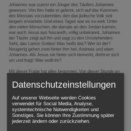
Johannes war zuerst ein Jünger des Täufers Johannes
gewesen. Von ihm hatte er gelernt, sich auf das Kommen
des Messias vorzubereiten, den das jüdische Volk seit
langem erwartete. Und eines Tages war es so weit. Unter
den vielen Menschen, die damals an den Jordan kamen,
war auch Jesus aus Nazareth, völlig unbekannt. Johannes
der Täufer zeigt auf ihn und sagt zu den Umstehenden:
Seht, das Lamm Gottes! Was heißt das? Wer ist der?
Neugierig gehen zwei hinter ihm her, Andreas und eben
Johannes. Als Jesus sie hinter sich bemerkt, dreht er sich
um und fragt: Was wollt ihr?
Mit dieser Frage hat alles begonnen. Von dieser Stunde an
war ihr Leben ganz von diesem bisher Unbekannten
Datenschutzeinstellungen
bestimmt. Jesus wurde die Mitte ihres Lebens. Wie sollte
der alte Apostel sich nicht an diesen ersten Moment für
immer erinnern?
Auf unserer Webseite werden Cookies
verwendet für Social Media, Analyse,
Verlegen hatten die beiden damals geantwortet: Meister, wo
systemtechnische Notwendigkeiten und
wohnst du? Es wurde zur Frage ihres Lebens. Später
Sonstiges. Sie können Ihre Zustimmung später
begriff Johannes, was in dieser schlichten Frage
jederzeit ändern oder zurückziehen.
sozusagen nach der Adresse Jesu alles mitschwang:
Meister, wo ist dein Ort, deine Mitte, dein wahres Zuhause?