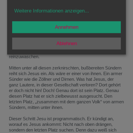
Was mich aber noch mehr beeindruckt, ist die Tatsache,
Weitere Informationen anzeigen
...
dass Jesus sich offensichtlich ganz bewusst mitten unter
die Sünder begibt. Zu Johannes kamen die Leute nicht
wegen Zahnweh oder um einen tollen Guru zu sehen. Sie
Annehmen
kamen, weil Johannes sie mit seinen Worten so aufgerüttelt
und erschüttert hatte, dass sie scharenweise zu ihm
„beichten“ kamen. Der Ritus der Taufe war ja ein Bußritus.
Ablehnen
Die Leute bekannten ihre Sünden und Johannes tauchte sie
in den Jordan, um sie symbolisch von ihren Sünden
reinzuwaschen.
Mitten unter all diesen zerknirschten, bußbereiten Sündern
reiht sich Jesus ein. Als wäre er einer von ihnen. Ein armer
Sünder wie die Zöllner und Dirnen. Was hat Jesus, der
ganz Lautere, in dieser Gesellschaft verloren? Dort gehört
er doch nicht hin! Doch! Genau dort ist sein Platz. Genau
diesen Platz hat er sich zielbewusst ausgesucht. Den
letzten Platz, „zusammen mit dem ganzen Volk“ von armen
Sündern, mitten unter ihnen.
Dieser Schritt Jesu ist programmatisch. Er kündigt an,
worauf es Jesus ankommt: Nicht nach oben drängen,
sondern den letzten Platz suchen. Denn dazu weiß sich