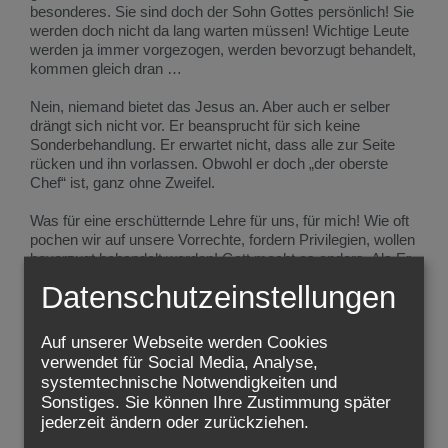
besonderes. Sie sind doch der Sohn Gottes persönlich! Sie
werden doch nicht da lang warten müssen! Wichtige Leute
werden ja immer vorgezogen, werden bevorzugt behandelt,
kommen gleich dran …
Nein, niemand bietet das Jesus an. Aber auch er selber
drängt sich nicht vor. Er beansprucht für sich keine
Sonderbehandlung. Er erwartet nicht, dass alle zur Seite
rücken und ihn vorlassen. Obwohl er doch „der oberste
Chef“ ist, ganz ohne Zweifel.
Was für eine erschütternde Lehre für uns, für mich! Wie oft
pochen wir auf unsere Vorrechte, fordern Privilegien, wollen
bevorzugt behandelt werden! Gott macht es anders. Als Er
Mensch wurde, hat Er das ernst gemeint: nicht als Halbgott
Datenschutzeinstellungen
in Menschengestalt, nicht als Kaiser oder König, als Star
oder Machthaber, sondern wirklich als einer von uns ist Er
gekommen. Und hat so unter uns gelebt.
Auf unserer Webseite werden Cookies
verwendet für Social Media, Analyse,
Für mich ist dieses „zusammen mit dem ganzen Volk“ eine
systemtechnische Notwendigkeiten und
gewaltige Ansage: Jesus will nicht abgesondert vom Volk in
Sonstiges. Sie können Ihre Zustimmung später
der „Sonderklasse“ leben (und sterben). Er kam wirklich
jederzeit ändern oder zurückziehen.
ganz zu uns.