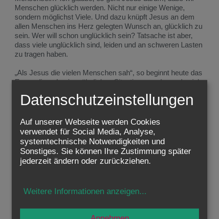
Menschen glücklich werden. Nicht nur einige Wenige,
sondern möglichst Viele. Und dazu knüpft Jesus an dem
allen Menschen ins Herz gelegten Wunsch an, glücklich zu
sein. Wer will schon unglücklich sein? Tatsache ist aber,
dass viele unglücklich sind, leiden und an schweren Lasten
zu tragen haben.
„Als Jesus die vielen Menschen sah“, so beginnt heute das
Evangelium. In einer ähnlichen Situation, wo abermals viele
Menschen sich um Jesus drängen, da heißt es, Jesus
Datenschutzeinstellungen
habe Mitleid mit der Menge gehabt, „denn sie waren wie
Schafe, die keinen Hirten haben“.
Auf unserer Webseite werden Cookies
Den Unglücklichen verspricht Jesus das Glück, ja die
verwendet für Social Media, Analyse,
Seligkeit, also ein unbeschreibliches, unzerstörbares
systemtechnische Notwendigkeiten und
Glück. Vertröstet er sie damit auf später? Auf den Himmel?
Sonstiges. Sie können Ihre Zustimmung später
Hier das Leid – dort das Glück? Und wer garantiert, dass
jederzeit ändern oder zurückziehen.
dieses ferne, jenseitige Glück jemals eintrifft? Ist es da
nicht besser, jetzt zu genießen? Das bisschen Glück, das
in diesem Leben möglich ist, ist es nicht besser als ein
Weitere Informationen anzeigen
...
unsicheres Glück, das vielleicht einmal eintreffen wird?
Oder auch nicht.
Annehmen