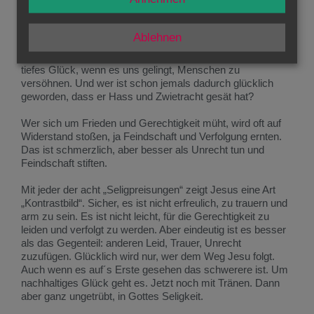
Nein, so ist es nicht! Was Jesus verspricht, ist nicht erst für
ein fernes Jenseits. Wer sich an die „Charta“ Jesu hält, wird
schon in diesem Leben erfahren, dass dieser Weg Glück
Ablehnen
bedeutet, Freude schenkt. Mir leuchtet das völlig ein.
Nehmen wir die Seligpreisung der Friedensstifter: es ist ein
tiefes Glück, wenn es uns gelingt, Menschen zu
versöhnen. Und wer ist schon jemals dadurch glücklich
geworden, dass er Hass und Zwietracht gesät hat?
Wer sich um Frieden und Gerechtigkeit müht, wird oft auf
Widerstand stoßen, ja Feindschaft und Verfolgung ernten.
Das ist schmerzlich, aber besser als Unrecht tun und
Feindschaft stiften.
Mit jeder der acht „Seligpreisungen“ zeigt Jesus eine Art
„Kontrastbild“. Sicher, es ist nicht erfreulich, zu trauern und
arm zu sein. Es ist nicht leicht, für die Gerechtigkeit zu
leiden und verfolgt zu werden. Aber eindeutig ist es besser
als das Gegenteil: anderen Leid, Trauer, Unrecht
zuzufügen. Glücklich wird nur, wer dem Weg Jesu folgt.
Auch wenn es auf´s Erste gesehen das schwerere ist. Um
nachhaltiges Glück geht es. Jetzt noch mit Tränen. Dann
aber ganz ungetrübt, in Gottes Seligkeit.