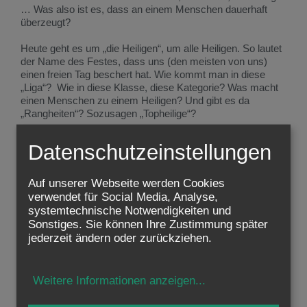
… Was also ist es, dass an einem Menschen dauerhaft
überzeugt?
Heute geht es um „die Heiligen“, um alle Heiligen. So lautet
der Name des Festes, dass uns (den meisten von uns)
einen freien Tag beschert hat. Wie kommt man in diese
„Liga“? Wie in diese Klasse, diese Kategorie? Was macht
einen Menschen zu einem Heiligen? Und gibt es da
„Rangheiten“? Sozusagen „Topheilige“?
Ich glaube, es gibt im „Ranking“ der überzeugenden
Datenschutzeinstellungen
Menschen zwei Stufen. Die erste Stufe bilden die
Menschen, die ich einfach „die Anständigen“ nennen würde.
Es sind die, die sich redlich bemühen, nach den Zehn
Auf unserer Webseite werden Cookies
Geboten Gottes zu leben, also nicht zu stehlen, nicht zu
verwendet für Social Media, Analyse,
lügen, nicht ehebrecherisch zu sein, nicht zu töten, die
systemtechnische Notwendigkeiten und
Eltern zu achten und zu ehren und Gott nicht an den
Sonstiges. Sie können Ihre Zustimmung später
letzten Platz im Leben zu stellen. Wenn einem das im
jederzeit ändern oder zurückziehen.
Alltag gelingt, ist schon sehr viel gewonnen. Unsere Zeit
braucht dringend möglichst viele Menschen, die diese
Grundvoraussetzung eines „anständigen Lebens“ erfüllen.
Weitere Informationen anzeigen
...
Aber es gibt noch eine zweite Stufe, und um die geht es