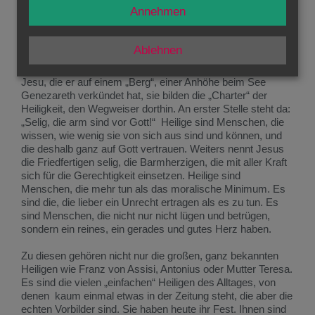
heute, wenn die Kirche „Aller Heiligen“ gedenkt. Wer sind
Annehmen
sie, die Heiligen? Eine Sonderklasse? Sozusagen die
„Spitzensportler“ in den Tugenden? Eine Elite, in die
„gewöhnliche Sterbliche“ nie den Sprung schaffen?
Ablehnen
Das heutige Evangelium, die sogenannte „Seligpreisung“
Jesu, die er auf einem „Berg“, einer Anhöhe beim See
Genezareth verkündet hat, sie bilden die „Charter“ der
Heiligkeit, den Wegweiser dorthin. An erster Stelle steht da:
„Selig, die arm sind vor Gott!“ Heilige sind Menschen, die
wissen, wie wenig sie von sich aus sind und können, und
die deshalb ganz auf Gott vertrauen. Weiters nennt Jesus
die Friedfertigen selig, die Barmherzigen, die mit aller Kraft
sich für die Gerechtigkeit einsetzen. Heilige sind
Menschen, die mehr tun als das moralische Minimum. Es
sind die, die lieber ein Unrecht ertragen als es zu tun. Es
sind Menschen, die nicht nur nicht lügen und betrügen,
sondern ein reines, ein gerades und gutes Herz haben.
Zu diesen gehören nicht nur die großen, ganz bekannten
Heiligen wie Franz von Assisi, Antonius oder Mutter Teresa.
Es sind die vielen „einfachen“ Heiligen des Alltages, von
denen kaum einmal etwas in der Zeitung steht, die aber die
echten Vorbilder sind. Sie haben heute ihr Fest. Ihnen sind