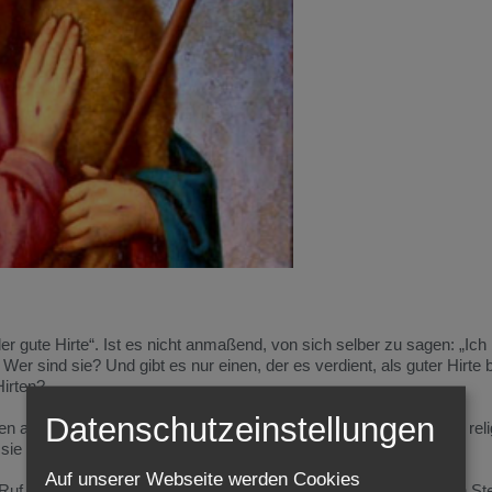
r gute Hirte“. Ist es nicht anmaßend, von sich selber zu sagen: „Ich 
 Wer sind sie? Und gibt es nur einen, der es verdient, als guter Hirte
Hirten?
Datenschutzeinstellungen
n als Hirten bezeichnet, die Könige, die Herrscher, aber auch die rel
sie alle als schlechte Hirten, wenn nur er der gute Hirte ist?
Auf unserer Webseite werden Cookies
uf. In den meisten Umfragen liegen die Politiker an der untersten Ste