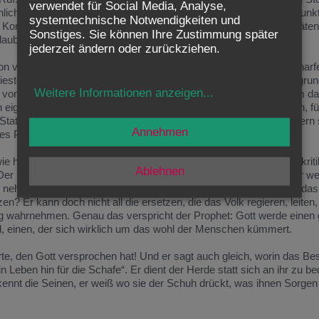
verwendet für Social Media, Analyse,
lichen Autoritäten. Das Vertrauen in „die Hirten“ ist an einen Tiefpunk
systemtechnische Notwendigkeiten und
Korruption und Unfähigkeit verdächtigt. Und die kirchliche Autoritäten
Sonstiges. Sie können Ihre Zustimmung später
unglaubwürdig, durch Skandale und deren Vertuschungen belastet.
jederzeit ändern oder zurückziehen.
chon vor zweieinhalb Jahrhunderten ist der Prophet Ezechiel mit schar
 Priester, hergezogen. Seine unerbittliche Schelte ist auch im Hintergru
Weitere Informationen anzeigen
...
n vor? Dass sie nur an sich selber denken. Dass es ihnen nicht um d
 eigenen Nutzen. Sie sollten auch die Not der Menschen schauen, fü
Stattdessen beuten sie sie aus, bereichern sich an ihr und kümmern s
Annehmen
s Propheten Ezechiel hat es in sich.
 heute: bleibt es nur bei der Kritik? Politikerschelte und Kirchenkrit
Ablehnen
 Prophet Ezechiel spricht eine große Hoffnung aus: Gott selber wer
nd nehmen und ihn den korrupten Hirten wegnehmen. Aber wie soll da
n? Er kann doch nicht all die ersetzen, die das Volk regieren, leiten
g wahrnehmen. Genau das verspricht der Prophet: Gott werde einen 
d, einen, der sich wirklich um das wohl der Menschen kümmert.
rte, den Gott versprochen hat! Und er sagt auch gleich, worin das B
in Leben hin für die Schafe“. Er dient der Herde statt sich an ihr zu be
 erkennt die Seinen, er weiß wo sie der Schuh drückt, was ihnen Sorge