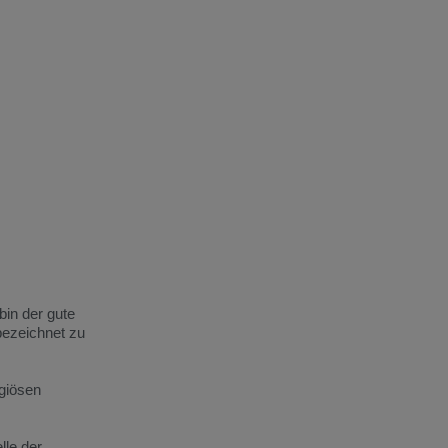
bin der gute
 bezeichnet zu
igiösen
lle der