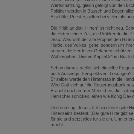
Wertschätzung, gleich gefolgt von den kirch
Politiker werden in Bausch und Bogen aller 
Bischöfe, Priester, gelten bei vielen als 
Die Kritik an den „Hirten“ ist nicht neu. S
die Hirten seiner Zeit, die Politiker du die
Jesu. Was wirft der alte Prophet den Hirte
Herde, des Volkes, gehe, sondern um ihren
sorgen, die Herde vor Gefahren schützen. 
Wohlergehen. Dieses Kapitel 34 im Buch de
Schon damals stellte sich dieselbe Frage wie
auch Auswege, Perspektiven, Lösungen? Der
Er selber werde den Hirtenstab in die Ha
Wird Gott sich auf die Regierungsbank setze
Braucht doch immer Menschen, die Leitun
Herrscher schicken, einen wie König Davi
Und nun sagt Jesus: Ich bin dieser gute Hi
Hirtenseins besteht: „Der gute Hirte gibt se
für sie und setzt alles für sie ein. Und er
macht.