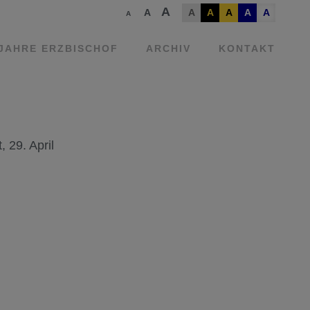
A
A
A
A
A
A
A
A
 JAHRE ERZBISCHOF
ARCHIV
KONTAKT
 29. April