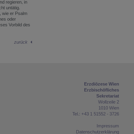
d regieren, in
ht untätig.
, wie er Psalm
ches oder
ieses Vorbild des
zurück
Erzdiözese Wien
Erzbischöfliches
Sekretariat
Wollzeile 2
1010 Wien
Tel.: +43 1 51552 - 3726
Impressum
Datenschutzerklärung