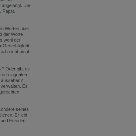
t angelangt. Die
, Papst,
fen Worten über
nd der Worte
as wohl der
r Gerechtigkeit
ich nicht um ihr
ik? Oder gibt es
de eingreifen.
s aussehen?
, verwalten. Es
gerechten
esondere seines
dienen. Er lebt
n und Freuden