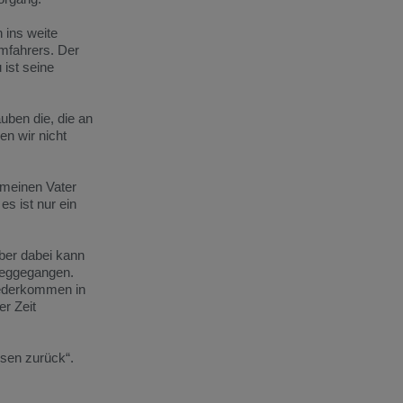
 ins weite
umfahrers. Der
 ist seine
uben die, die an
n wir nicht
 meinen Vater
s ist nur ein
ber dabei kann
weggegangen.
iederkommen in
r Zeit
isen zurück“.