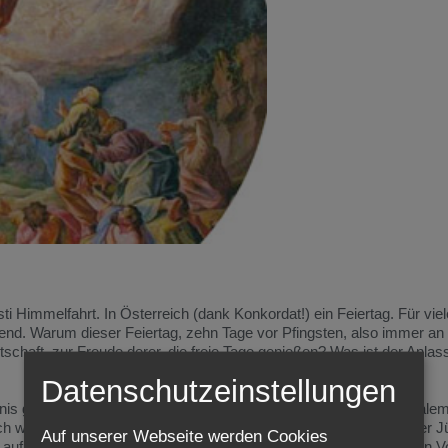
ti Himmelfahrt. In Österreich (dank Konkordat!) ein Feiertag. Für vie
end. Warum dieser Feiertag, zehn Tage vor Pfingsten, also immer an
chaft, zur Freude derer, die freie Tage genießen? Was ist der Anlas
Datenschutzeinstellungen
nis ganz konkret. Es fand am sogenannten Ölberg statt, in Jerusalem
wird den Pilgern die Stelle gezeigt, wo Jesus „vor den Augen der J
Auf unserer Webseite werden Cookies
aufnahm und ihn ihren Blicken entzog“. So schildert Lukas diesen V