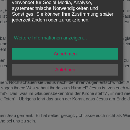
verwendet für Social Media, Analyse,
systemtechnische Notwendigkeiten und
e „Himmelfahrt“ dann noch weiter? Über die Erde hinaus, irgendwohin
Sonstiges. Sie können Ihre Zustimmung später
s ist kein Astronaut, und sein Leib nicht mehr der eines irdischen Ra
jederzeit ändern oder zurückziehen.
oben“, sondern ein Zustand ganz anderer Art. Die „Himmelfahrt“ Jesu
Weitere Informationen anzeigen
...
bar auf Erden. Aber auch Gott ist nicht sichtbar bei uns. Und doch gla
enn wir einander mit den Worten „Grüß Gott“ ansprechen, dann meine
em Gegrüßten Gottes Segen und Nähe.
Annehmen
hen nahe. Jesus hat zu Maria Magdalena gesagt: „Ich gehe hinauf zu
 eurem Gott“. Diesen „Heimgang“ Jesu feiert die Kirche heute. Aber e
Ablehnen
rnen. Noch schauen sie Jesus nach, der ihren Augen entschwindet. A
el, sagen ihnen: Was schaut ihr da zum Himmel? Jesus ist von euch 
mit? Das, was im Glaubensbekenntnis der Kirche steht? „Er wird w
die Toten“. Übrigens lehrt das auch der Koran, dass Jesus am Ende de
en Jesu gemeint. Er hat selber gesagt: „Ich lasse euch nicht als Wa
he bei uns zu sein.