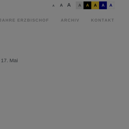
A
A
A
A
A
A
A
A
 JAHRE ERZBISCHOF
ARCHIV
KONTAKT
 17. Mai