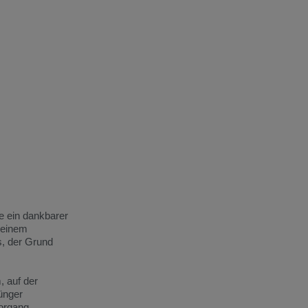
le ein dankbarer
 einem
s, der Grund
, auf der
ünger
organg.