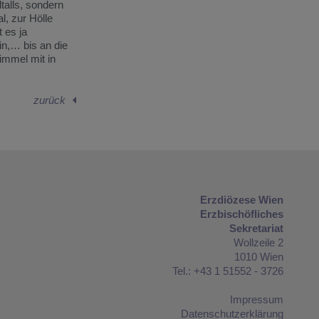
alls, sondern
l, zur Hölle
 es ja
in,… bis an die
immel mit in
zurück
Erzdiözese Wien
Erzbischöfliches
Sekretariat
Wollzeile 2
1010 Wien
Tel.: +43 1 51552 - 3726
Impressum
Datenschutzerklärung