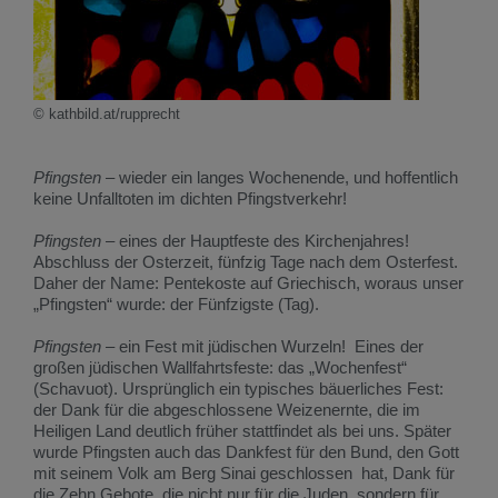
© kathbild.at/rupprecht
Pfingsten
– wieder ein langes Wochenende, und hoffentlich
keine Unfalltoten im dichten Pfingstverkehr!
Pfingsten
– eines der Hauptfeste des Kirchenjahres!
Abschluss der Osterzeit, fünfzig Tage nach dem Osterfest.
Daher der Name: Pentekoste auf Griechisch, woraus unser
„Pfingsten“ wurde: der Fünfzigste (Tag).
Pfingsten
– ein Fest mit jüdischen Wurzeln! Eines der
großen jüdischen Wallfahrtsfeste: das „Wochenfest“
(Schavuot). Ursprünglich ein typisches bäuerliches Fest:
der Dank für die abgeschlossene Weizenernte, die im
Heiligen Land deutlich früher stattfindet als bei uns. Später
wurde Pfingsten auch das Dankfest für den Bund, den Gott
mit seinem Volk am Berg Sinai geschlossen hat, Dank für
die Zehn Gebote, die nicht nur für die Juden, sondern für