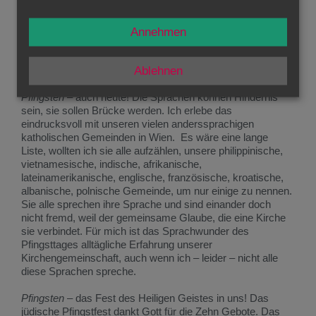
erwarten wir, dass sie die Sprache unseres Landes
erlernen, um hier zu Hause sein zu können. Zu Pfingsten
geschieht das Umgekehrte: die Einwohner können sich
Annehmen
allen anderen in deren Muttersprache verständlich machen.
Das Sprachwunder von Pfingsten ist vor allem ein
Geschenk des gegenseitigen Verstehens.
Ablehnen
Pfingsten
– auch heute! Die Sprachen können Hindernis
sein, sie sollen Brücke werden. Ich erlebe das
eindrucksvoll mit unseren vielen anderssprachigen
katholischen Gemeinden in Wien. Es wäre eine lange
Liste, wollten ich sie alle aufzählen, unsere philippinische,
vietnamesische, indische, afrikanische,
lateinamerikanische, englische, französische, kroatische,
albanische, polnische Gemeinde, um nur einige zu nennen.
Sie alle sprechen ihre Sprache und sind einander doch
nicht fremd, weil der gemeinsame Glaube, die eine Kirche
sie verbindet. Für mich ist das Sprachwunder des
Pfingsttages alltägliche Erfahrung unserer
Kirchengemeinschaft, auch wenn ich – leider – nicht alle
diese Sprachen spreche.
Pfingsten
– das Fest des Heiligen Geistes in uns! Das
jüdische Pfingstfest dankt Gott für die Zehn Gebote. Das