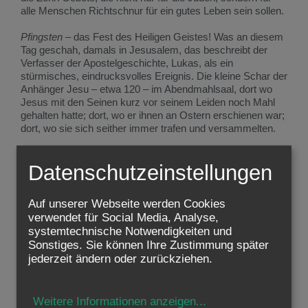
alle Menschen Richtschnur für ein gutes Leben sein sollen.
Pfingsten
– das Fest des Heiligen Geistes! Was an diesem
Tag geschah, damals in Jesusalem, das beschreibt der
Verfasser der Apostelgeschichte, Lukas, als ein
stürmisches, eindrucksvolles Ereignis. Die kleine Schar der
Anhänger Jesu – etwa 120 – im Abendmahlsaal, dort wo
Jesus mit den Seinen kurz vor seinem Leiden noch Mahl
gehalten hatte; dort, wo er ihnen an Ostern erschienen war;
dort, wo sie sich seither immer trafen und versammelten.
Pfingsten
– das „Brausen vom Himmel her“! Wie war das?
Datenschutzeinstellungen
Was geschah? Die Menschen strömten zusammen,
merkten, dass da etwas Besonderes geschah. Zur
Wallfahrtszeit kamen viele Juden aus allen Teilen der Welt
Auf unserer Webseite werden Cookies
nach Jerusalem. Hier, heute, bei diesem stürmischen
verwendet für Social Media, Analyse,
Ereignis, erleben sie etwas Überraschendes: nicht das
systemtechnische Notwendigkeiten und
übliche Sprachgewirr, sondern alle verstehen was die
Sonstiges. Sie können Ihre Zustimmung später
Jünger Christi sagen, jeder in seiner Sprache.
jederzeit ändern oder zurückziehen.
Pfingsten
– ein Fest des gegenseitigen Verstehens! Wie
schwer ist es, sich zu verständigen, wenn man die Sprache
des Anderen nicht spricht! Von unseren vielen Immigranten
Weitere Informationen anzeigen
...