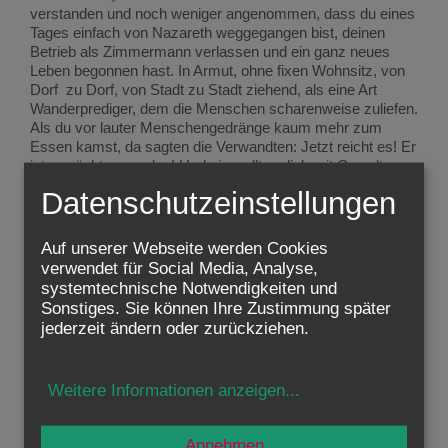
verstanden und noch weniger angenommen, dass du eines
Tages einfach von Nazareth weggegangen bist, deinen
Betrieb als Zimmermann verlassen und ein ganz neues
Leben begonnen hast. In Armut, ohne fixen Wohnsitz, von
Dorf zu Dorf, von Stadt zu Stadt ziehend, als eine Art
Wanderprediger, dem die Menschen scharenweise zuliefen.
Als du vor lauter Menschengedränge kaum mehr zum
Essen kamst, da sagten die Verwandten: Jetzt reicht es! Er
ist verrückt geworden! Und sie wollten dich mit Gewalt
wieder zurückholen, in ein „normales“ Leben.
Datenschutzeinstellungen
Schlimmer war die Ablehnung, die dir die religiösen
Autoritäten zeigten. Sie hielten dich nicht für verrückt,
Auf unserer Webseite werden Cookies
sondern für gefährlich. Besessen seist du! Deine Wunder,
verwendet für Social Media, Analyse,
Heilungen und Befreiungen seinen Teufelswerk. „Verteufelt“
systemtechnische Notwendigkeiten und
werden, das ist wirklich schlimmste Ablehnung. Du hast so
Sonstiges. Sie können Ihre Zustimmung später
offensichtlich Gutes getan, vielen Menschen an Leib und
jederzeit ändern oder zurückziehen.
Seele geholfen – und das soll das Werk der Dämonen
sein? Wie sehr muss dich dieser Hass geschmerzt haben!
Und trotzdem hast du geduldig deinen Gegnern erklärt: Der
Weitere Informationen anzeigen
...
Teufel kann doch nicht gegen sich selbst sein! Wenn ich
Gutes tue, dann kann das nur aus einer guten Quelle
stammen.
Annehmen