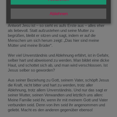
Nun stellt sich mir aber noch eine andere Frage: Hat Jesus
nicht auch selber anderen gegenüber Unverständnis und
Ablehnen
Ablehnung gezeigt? „Deine Mutter und deine Brüder stehen
draußen und fragen nach dir“ – so berichtet man Jesus. Die
Antwort Jesu ist – so sieht es aufs Erste aus – alles eher
als liebevoll. Statt aufzustehen und seine Mutter zu
begrüßen, bleibt er sitzen und sagt, indem er auf die
Menschen um sich herum zeigt: „Das hier sind meine
Mütter und meine Brüder“.
Wer viel Unverständnis und Ablehnung erfährt, ist in Gefahr,
selber hart und abweisend zu werden. Man bildet eine dicke
Haut, und schottet sich ab, und man wird verschlossen. Ist
Jesus selber so geworden?
Aus seiner Beziehung zu Gott, seinem Vater, schöpft Jesus
die Kraft, nicht bitter und hart zu werden, trotz aller
Ablehnung, trotz allem Unverständnis. Und nur das sagt er
seiner Mutter, seinen Verwandten und letztlich uns allen:
Meine Familie seid ihr, wenn ihr mit meinem Gott und Vater
verbunden seid. Denn von ihm seid ihr angenommen und
geliebt. Macht es den anderen gegenüber ebenso!