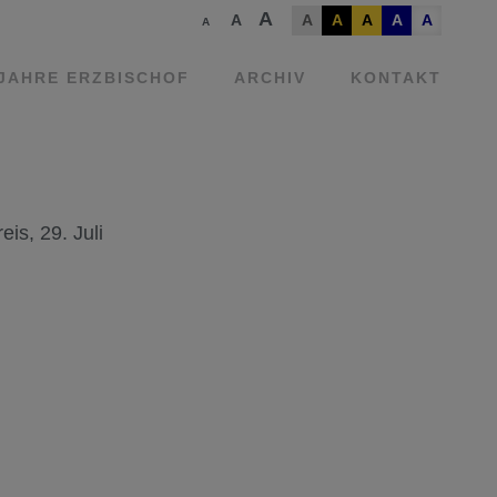
A
A
A
A
A
A
A
A
 JAHRE ERZBISCHOF
ARCHIV
KONTAKT
s, 29. Juli