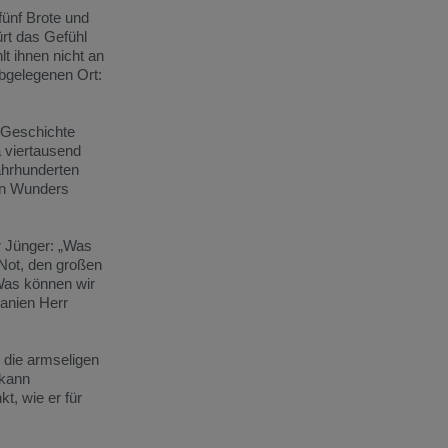
fünf Brote und
ürt das Gefühl
t ihnen nicht an
bgelegenen Ort:
r Geschichte
 viertausend
Jahrhunderten
en Wunders
r Jünger: „Was
 Not, den großen
Was können wir
panien Herr
 die armseligen
 kann
t, wie er für