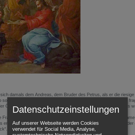
lte sich damals dem Andreas, dem Bruder des Petrus, als er die riesige
ollen wir Brot kaufen, damit diese Leute zu essen haben?“ – so fra
ht der Ökonom, der Wirtschaftsverantwortliche, der Gruppe um Jesus w
Datenschutzeinstellungen
e Frage eines guten Wirtschaftlers: Woher sollen wir das Geld nehm
Auf unserer Webseite werden Cookies
as entspricht etwa einem Jahreslohn eines Arbeiters), bekommt jeder 
verwendet für Social Media, Analyse,
ck“.
systemtechnische Notwendigkeiten und