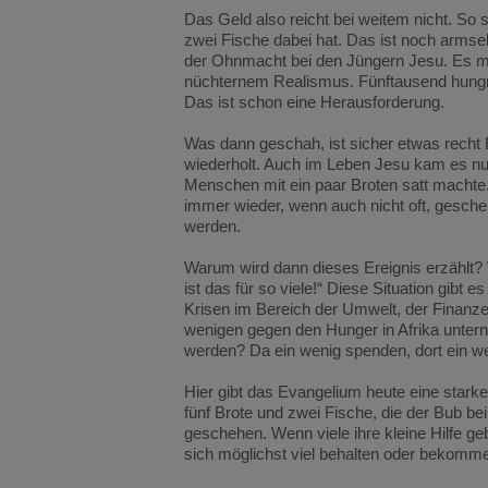
Das Geld also reicht bei weitem nicht. So 
zwei Fische dabei hat. Das ist noch armseli
der Ohnmacht bei den Jüngern Jesu. Es mang
nüchternem Realismus. Fünftausend hungr
Das ist schon eine Herausforderung.
Was dann geschah, ist sicher etwas recht 
wiederholt. Auch im Leben Jesu kam es nur
Menschen mit ein paar Broten satt machte. 
immer wieder, wenn auch nicht oft, gesch
werden.
Warum wird dann dieses Ereignis erzählt? W
ist das für so viele!“ Diese Situation gibt
Krisen im Bereich der Umwelt, der Finanz
wenigen gegen den Hunger in Afrika untern
werden? Da ein wenig spenden, dort ein wen
Hier gibt das Evangelium heute eine stark
fünf Brote und zwei Fische, die der Bub be
geschehen. Wenn viele ihre kleine Hilfe geb
sich möglichst viel behalten oder bekomm