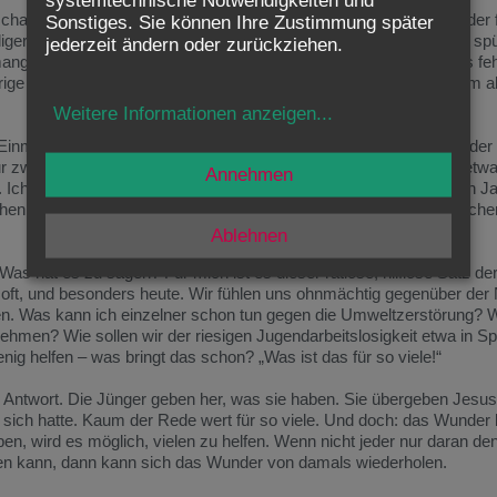
schauen sie nach, was an Vorräten vorhanden ist. Da ist ein Bub, der 
Sonstiges. Sie können Ihre Zustimmung später
ger als die armseligen Geldmittel: „Was ist das für so viele!“ Man sp
jederzeit ändern oder zurückziehen.
elt ihnen vielleicht an Gottvertrauen, an Glauben an Jesus. Es fehl
ige Menschen satt zu machen, ohne Geld, ohne Vorräte, an einem a
Weitere Informationen anzeigen
...
Einmaliges. Nicht oft hat sich das Wunder der Brotvermehrung in de
 zweimal vor, ein zweites Mal, als Jesus an einem anderen Ort etwa
Annehmen
Ich halte diese Berichte für glaubwürdig, weil sie auch in späteren 
ehen sind. Dennoch werden wir wohl kaum selber Zeuge eines solch
Ablehnen
as hat es zu sagen? Für mich ist es dieser ratlose, hilflose Satz de
 es oft, und besonders heute. Wir fühlen uns ohnmächtig gegenüber der
en. Was kann ich einzelner schon tun gegen die Umweltzerstörung? 
ehmen? Wie sollen wir der riesigen Jugendarbeitslosigkeit etwa in S
ig helfen – was bringt das schon? „Was ist das für so viele!“
e Antwort. Die Jünger geben her, was sie haben. Sie übergeben Jesus
i sich hatte. Kaum der Rede wert für so viele. Und doch: das Wunder
en, wird es möglich, vielen zu helfen. Wenn nicht jeder nur daran denk
en kann, dann kann sich das Wunder von damals wiederholen.