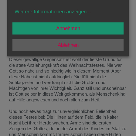
die Ehre.
Weitere Informationen anzeigen
...
Obwohl Joseph in Bethlehem Bürgerrecht hat, ist kein
Quartier für ihn und seine schwangere Frau zu haben. So
wird das Kind, das Maria nun gebiert, in eine armselige
Annehmen
Futterkrippe gelegt. Es ist also in einem Stall geboren.
Ärmer geht es nicht. Der, dem alle Macht im Himmel und
auf Erden gehört, wird als Neugeborenes in Windeln
Ablehnen
gewickelt und in einen Futtertrog gebettet.
Dieser gewaltige Gegensatz ist wohl der tiefste Grund für
die stete Anziehungskraft des Weihnachtsfestes. Nie war
Gott so nahe und so niedrig wie in diesem Moment. Aber
diese Nähe ist nicht aufdringlich. Sie füllt nicht die
Schlagzeilen und verdrängt nicht die Großen und
Mächtigen von ihrer Wichtigkeit. Ganz still und unscheinbar
ist Gott selber in diese Welt gekommen, als Menschenkind,
auf Hilfe angewiesen und doch allen zum Heil.
Und noch etwas trägt zur unvergleichlichen Beliebtheit
dieses Festes bei: Die Hirten auf dem Feld, die in kalter
Nacht bei ihrer Herde wachen. Arme sind die ersten
Zeugen des Gottes, der in der Armut des Kindes im Stall zu
uns Menschen kommt. Immer schon haben diese Hirten