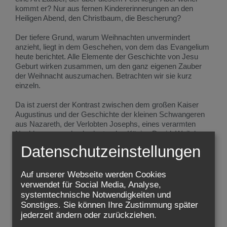
kommt er? Nur aus fernen Kindererinnerungen an den
Heiligen Abend, den Christbaum, die Bescherung?
Der tiefere Grund, warum Weihnachten unvermindert
anzieht, liegt in dem Geschehen, von dem das Evangelium
heute berichtet. Alle Elemente der Geschichte von Jesu
Geburt wirken zusammen, um den ganz eigenen Zauber
der Weihnacht auszumachen. Betrachten wir sie kurz
einzeln.
Da ist zuerst der Kontrast zwischen dem großen Kaiser
Augustinus und der Geschichte der kleinen Schwangeren
aus Nazareth, der Verlobten Josephs, eines verarmten
Nachkommens des bedeutenden Königs David. Weil der
Kaiser seine Steuern genau erheben will, muss Joseph mit
Datenschutzeinstellungen
seiner hochschwangeren Frau die mühsame Reise nach
Bethlehem unternehmen, der Geburtsstadt seines
Vorfahren David. In Wirklichkeit aber ist der Kaiser in Rom
Auf unserer Webseite werden Cookies
nur ein Werkzeug der Pläne Gottes. Das Heil und Wohl der
verwendet für Social Media, Analyse,
Welt wird nicht vom Kaiser bewirkt, sondern von dem Kind,
systemtechnische Notwendigkeiten und
das wegen des Kaisers Befehl nicht zu Hause in Nazareth,
Sonstiges. Sie können Ihre Zustimmung später
sondern in Bethlehem geboren wird. Nicht der Kaiser,
jederzeit ändern oder zurückziehen.
sondern dieses Kind bringt Frieden den Menschen und Gott