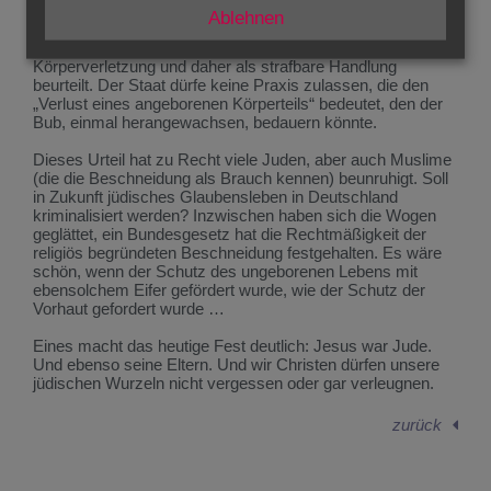
Deshalb ist es verständlich, dass ein Urteil des Kölner
Ablehnen
Landesgerichts vor einigen Monaten große Debatten und
Sorgen ausgelöste. Die Beschneidung wurde als
Körperverletzung und daher als strafbare Handlung
beurteilt. Der Staat dürfe keine Praxis zulassen, die den
„Verlust eines angeborenen Körperteils“ bedeutet, den der
Bub, einmal herangewachsen, bedauern könnte.
Dieses Urteil hat zu Recht viele Juden, aber auch Muslime
(die die Beschneidung als Brauch kennen) beunruhigt. Soll
in Zukunft jüdisches Glaubensleben in Deutschland
kriminalisiert werden? Inzwischen haben sich die Wogen
geglättet, ein Bundesgesetz hat die Rechtmäßigkeit der
religiös begründeten Beschneidung festgehalten. Es wäre
schön, wenn der Schutz des ungeborenen Lebens mit
ebensolchem Eifer gefördert wurde, wie der Schutz der
Vorhaut gefordert wurde …
Eines macht das heutige Fest deutlich: Jesus war Jude.
Und ebenso seine Eltern. Und wir Christen dürfen unsere
jüdischen Wurzeln nicht vergessen oder gar verleugnen.
zurück