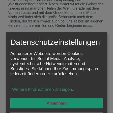
„Weltfriedenstag“ erklärt. Noch immer wütet die Geisel des
Krieges in so manchen Teilen der Welt. Gerade mit dem
Namen Jesus und mit dem Gedenken an seine Mutter
Maria verbindet sich die große Sehnsucht nach dem
Frieden, der freilich immer auch bei uns selber, im eigenen
Herzen, in unserem Tun und Reden beginnen muss.
Von diesen so reichen Festgedanken des Neujahrstages
möchte ich heute einen aufgreifen, aus besonderem
Datenschutzeinstellungen
Anlass: „Als acht Tage vergangen waren und das Kind
beschnitten wurde, gab man ihm den Namen Jesus“. Nach
dem Gesetz des Alten Bundes ist jedes männliche Kind
Auf unserer Webseite werden Cookies
acht Tage nach seiner Geburt zu beschneiden.
verwendet für Social Media, Analyse,
systemtechnische Notwendigkeiten und
Dieses körperliche Zeichen der Entfernung der Vorhaut am
männlichen Glied hat sicherlich auch hygienische Gründe,
Sonstiges. Sie können Ihre Zustimmung später
weshalb etwa in den USA heute viele Eltern auch aus nicht
jederzeit ändern oder zurückziehen.
religiösen Gründen die Beschneidung ihrer Söhne
veranlassen.
Weitere Informationen anzeigen
...
Viel gewichtiger aber sind die religiösen Motive, gilt doch die
Beschneidung als Zeichen des Bundes zwischen Gott und
dem jüdischen Volk. Wie man nicht Christ sein kann ohne
die Taufe, so ist für (männliche) Juden die Beschneidung
Annehmen
ein wesentliches Kennzeichen des Jude-Seins.