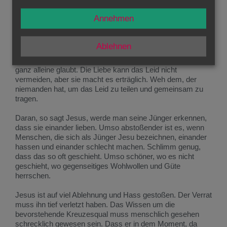
Haltung zu kommen. Woher nimmt Jesus dieses
Gottvertrauen? Ich glaube, er gibt selber im heutigen
Annehmen
Evangelium eine Antwort. Er nennt es "das neue Gebot",
und es lautet einfach: "Liebt einander!"
Wer in der Liebe geborgen ist, für den verliert das Leid viel
Ablehnen
von seinem Schrecken. Wer liebt und geliebt wird, ist nicht
alleine. Kreuz und Leid sind unerträglich für den, der sich
ganz alleine glaubt. Die Liebe kann das Leid nicht
vermeiden, aber sie macht es erträglich. Weh dem, der
niemanden hat, um das Leid zu teilen und gemeinsam zu
tragen.
Daran, so sagt Jesus, werde man seine Jünger erkennen,
dass sie einander lieben. Umso abstoßender ist es, wenn
Menschen, die sich als Jünger Jesu bezeichnen, einander
hassen und einander schlecht machen. Schlimm genug,
dass das so oft geschieht. Umso schöner, wo es nicht
geschieht, wo gegenseitiges Wohlwollen und Güte
herrschen.
Jesus ist auf viel Ablehnung und Hass gestoßen. Der Verrat
muss ihn tief verletzt haben. Das Wissen um die
bevorstehende Kreuzesqual muss menschlich gesehen
schrecklich gewesen sein. Dass er in dem Moment, da