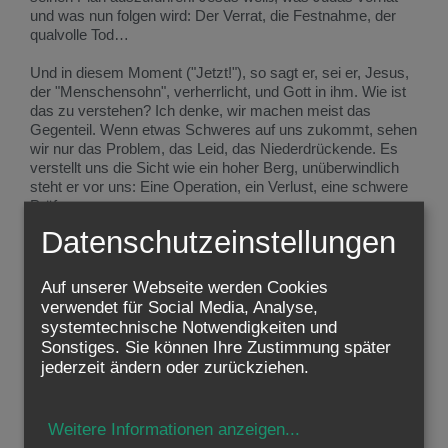
und was nun folgen wird: Der Verrat, die Festnahme, der
qualvolle Tod…
Und in diesem Moment ("Jetzt!"), so sagt er, sei er, Jesus,
der "Menschensohn", verherrlicht, und Gott in ihm. Wie ist
das zu verstehen? Ich denke, wir machen meist das
Gegenteil. Wenn etwas Schweres auf uns zukommt, sehen
wir nur das Problem, das Leid, das Niederdrückende. Es
verstellt uns die Sicht wie ein hoher Berg, unüberwindlich
steht er vor uns: Eine Operation, ein Verlust, eine schwere
Prüfung.
Datenschutzeinstellungen
Wie macht es Jesus, gerade nicht niedergeschlagen zu
sein, nicht vor dem bevorstehenden Leiden zu verzagen?
Ist sein Geheimnis nicht darin begründet, dass er über das
Auf unserer Webseite werden Cookies
gegenwärtige Leid hinaus auf das blickt, was danach
verwendet für Social Media, Analyse,
Positives geschieht? Er sieht jetzt schon das Gute, das
systemtechnische Notwendigkeiten und
Gott durch sein Leiden bewirken wird. Er hat dieses totale
Sonstiges. Sie können Ihre Zustimmung später
Vertrauen, dass alles gut werden wird, auch wenn jetzt
jederzeit ändern oder zurückziehen.
zuerst einmal die dunkle Nacht der Prüfung und des großen
Leidens anbricht.
Weitere Informationen anzeigen
...
Ich frage mich oft, wie es möglich ist, zu einer solchen