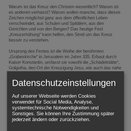
Warum ist das Kreuz den Christen wesentlich? Warum ist
es anderen verhasst? Warum wollen manche, dass dieses
Zeichen möglichst ganz aus dem öffentlichen Leben
verschwindet, aus Schulen und Spitälern, aus den
Gerichten und von den Bergen? Das heutige Fest
„Kreuzerhöhung“ kann helfen, den Streit um das Kreuz
besser zu verstehen.
Ursprung des Festes ist die Weihe der berühmten
„Grabeskirche“ in Jerusalem im Jahre 335. Erbaut durch
Kaiser Konstantin, umfasst sie sowohl die „Schädelstätte“,
Golgotha, den Ort der Kreuzigung Jesu, wie auch das nahe
gelegene Grab, in den Jesu Leichnam gelegt wurde. Am
Tag nach der Kirchweihe, am 14. September 335, wurde
Datenschutzeinstellungen
das Holz des Kreuzes, an dem Jesus gestorben war,
feierlich verehrt („erhöht“), als DAS Siegeszeichen Christi,
der durch sein Kreuz den Tod besiegt und uns erlöst hat.
Auf unserer Webseite werden Cookies
verwendet für Social Media, Analyse,
Zahlreiche kleine und kleinste Stücke dieses Holzes kamen
systemtechnische Notwendigkeiten und
als sogenannte „Reliquien“ in die ganze christliche Welt.
Sonstiges. Sie können Ihre Zustimmung später
Eine größere gelangte auch in ein Kloster im Wienerwald,
jederzeit ändern oder zurückziehen.
das seither den Namen dieser Reliquie trägt, das „Stift
Heiligenkreuz“.