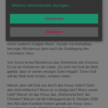
Weitere Informationen anzeigen
...
Doch was ist am Kreuz so verehrenswürdig, dass ihm
sogar ein eigenes Fest gewidmet wird? Darauf gibt Jesus
selber eine Antwort in dem nächtlichen Gespräch, das er
Annehmen
mit dem jüdischen Ratsherrn Nikodemus geführt hat. Jesus
muss Nikodemus damals so tief beeindruckt haben, dass
dieser alle Furcht vor seinen Ratskollegen überwandt und
Ablehnen
zu Jesus gestanden ist, als der Hass und die Ablehnung
des Hohen Rates ihn ans Kreuz brachte. Zusammen mit
einem anderen mutigen Mann, Joseph von Arimathäa,
besorgte Nikodemus dann auch die Grablegung des
Leichnams Jesu.
Von Jesus lernte Nikodemus das Geheimnis des Kreuzes.
Es ist ein Geheimnis der Liebe: „So sehr hat Gott die Welt
geliebt, dass er seinen einzigen Sohn hingab“. Denn Gott
will die Welt nicht richten, sondern retten.
Warum aber will Gott uns durch das Kreuz retten? Geht
das nicht einfacher? Muss es so blutig sein? Wozu soviel
Leid? Warum ist das Kreuz das „Markenzeichen“ der
Christen? Warum hat die Hitlerjugend am 8. Oktober 1938
ihre Wut über Kardinal Innitzer gerade am Kreuz Jesu