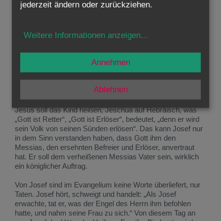
jederzeit ändern oder zurückziehen.
Gott ihm so klar im Traum seine Botschaft geben. Der
Engel, durch den Gott zu ihm spricht, nennt Josef „Sohn
Davids“. Tatsächlich stammte Josef aus dem königlichen
Weitere Informationen anzeigen
...
Stamm, aus der Nachkommenschaft Davids. Königlich ist
der Auftrag, der ihm im Traum zugewiesen wird. Er soll
Maria nicht wegschicken, sondern ihr vertrauen. Sie hat ihn
Annehmen
nicht betrogen, das Kind, das sie erwartet, ist nicht von
einem anderen Mann, sondern von Gottes Heiligem Geist.
Das Kind wird ein Sohn sein, und er soll ihm Vater sein.
Ablehnen
Nach jüdischem Brauch soll er als Vater dem Kind den
Namen geben.
Jesus soll das Kind heißen, Jeschua auf Hebräisch, was
„Gott ist Retter“, „Gott ist Erlöser“, bedeutet, „denn er wird
sein Volk von seinen Sünden erlösen“. Das kann Josef nur
in dem Sinn verstanden haben, dass Gott ihm den
Messias, den ersehnten Befreier und Erlöser, anvertraut
hat. Er soll dem verheißenen Messias Vater sein, wirklich
ein königlicher Auftrag.
Von Josef sind im Evangelium keine Worte überliefert, nur
Taten. Josef hört, schweigt und handelt: „Als Josef
erwachte, tat er, was der Engel des Herrn ihm befohlen
hatte, und nahm seine Frau zu sich.“ Von diesem Tag an