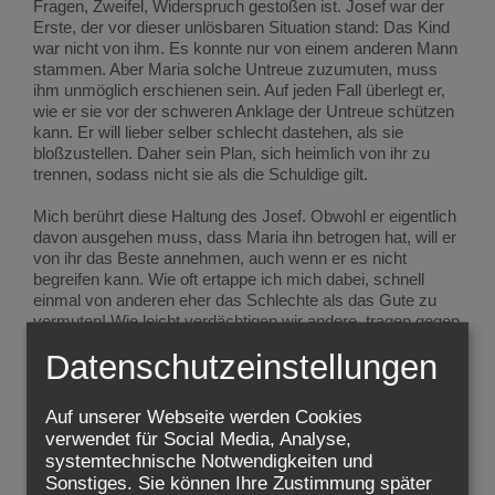
Fragen, Zweifel, Widerspruch gestoßen ist. Josef war der
Erste, der vor dieser unlösbaren Situation stand: Das Kind
war nicht von ihm. Es konnte nur von einem anderen Mann
stammen. Aber Maria solche Untreue zuzumuten, muss
ihm unmöglich erschienen sein. Auf jeden Fall überlegt er,
wie er sie vor der schweren Anklage der Untreue schützen
kann. Er will lieber selber schlecht dastehen, als sie
bloßzustellen. Daher sein Plan, sich heimlich von ihr zu
trennen, sodass nicht sie als die Schuldige gilt.
Mich berührt diese Haltung des Josef. Obwohl er eigentlich
davon ausgehen muss, dass Maria ihn betrogen hat, will er
von ihr das Beste annehmen, auch wenn er es nicht
begreifen kann. Wie oft ertappe ich mich dabei, schnell
einmal von anderen eher das Schlechte als das Gute zu
vermuten! Wie leicht verdächtigen wir andere, tragen gegen
sie Groll und Bitterkeit im Herzen. Josef begreift (noch)
Datenschutzeinstellungen
nicht, was mit Maria geschehen ist, aber er bewahrt ihr sein
Wohlwollen, auch wenn alles dagegen zu sprechen scheint.
Auf unserer Webseite werden Cookies
Diese innere Haltung hat Josef offen gemacht, empfänglich
verwendet für Social Media, Analyse,
für das, was Gott ihm dann im Traum zeigt. Träume sind oft
systemtechnische Notwendigkeiten und
wirr und schwer zu verstehen. Weil Josef ein gerechter
Sonstiges. Sie können Ihre Zustimmung später
Mann war, ein Mensch mit einem geraden Herzen, konnte