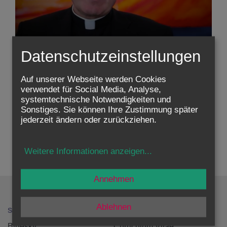
Datenschutzeinstellungen
Auf unserer Webseite werden Cookies
verwendet für Social Media, Analyse,
Zustimmung erforderlich!
systemtechnische Notwendigkeiten und
Bitte akzeptieren Sie
Cookies von Youtube
und
laden Sie
Sonstiges. Sie können Ihre Zustimmung später
die Seite neu
, um diesen Inhalt sehen zu können.
jederzeit ändern oder zurückziehen.
zurück
Weitere Informationen anzeigen
...
Annehmen
Ablehnen
SOCIAL MEDIA
HOME
Bluesky
Curriculum Vitae