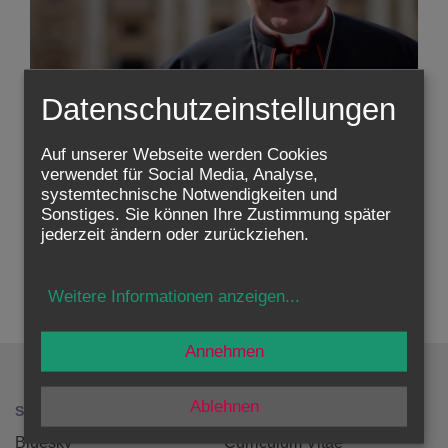
Datenschutzeinstellungen
Auf unserer Webseite werden Cookies
verwendet für Social Media, Analyse,
Zustimmung erforderlich!
systemtechnische Notwendigkeiten und
Bitte akzeptieren Sie
Cookies von Youtube
und
laden Sie
Sonstiges. Sie können Ihre Zustimmung später
die Seite neu
, um diesen Inhalt sehen zu können.
jederzeit ändern oder zurückziehen.
zurück
Weitere Informationen anzeigen
...
Annehmen
Ablehnen
SOCIAL MEDIA
HOME
Bluesky
Curriculum Vitae