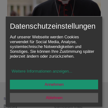
Datenschutzeinstellungen
Auf unserer Webseite werden Cookies
verwendet für Social Media, Analyse,
Zustimmung erforderlich!
systemtechnische Notwendigkeiten und
Bitte akzeptieren Sie
Cookies von Youtube
und
laden Sie
Sonstiges. Sie können Ihre Zustimmung später
die Seite neu
, um diesen Inhalt sehen zu können.
jederzeit ändern oder zurückziehen.
zurück
Weitere Informationen anzeigen
...
Annehmen
Ablehnen
SOCIAL MEDIA
HOME
Bluesky
Curriculum Vitae