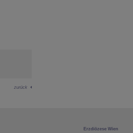
.
zurück
Erzdiözese Wien