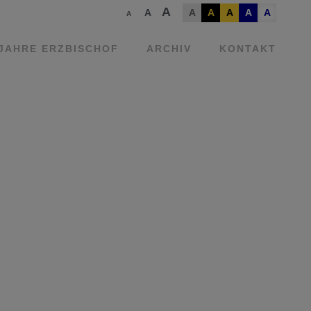
A
A
A
A
A
A
A
A
 JAHRE ERZBISCHOF
ARCHIV
KONTAKT