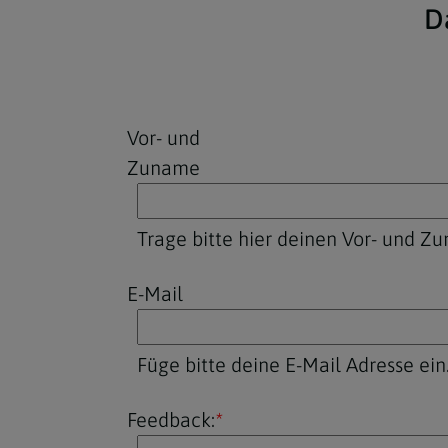
D
Fax
Company website
Tracking ID
Vor- und
Zuname
Trage bitte hier deinen Vor- und Z
E-Mail
Füge bitte deine E-Mail Adresse ein
Feedback:
*