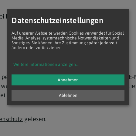
ei hoch.
Datenschutzeinstellungen
Auf unserer Webseite werden Cookies verwendet für Social
Media, Analyse, systemtechnische Notwendigkeiten und
Sonstiges. Sie können Ihre Zustimmung später jederzeit
ändern oder zurückziehen.
Weitere Informationen anzeigen
...
ne personenbezogenen Daten, nämlich Name und E-
Annehmen
erden dürfen und ich zu diesem Zweck kontaktiert werden da
bei
webredaktion@edw.or.at
widerrufen.
Ablehnen
enschutz
gelesen.