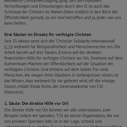
weltweite Christenverfolgung ging. Seit den massiven
Vertreibungen und Ermordungen durch den IS ist auch das
Schicksal der Christen im Nahen Osten endlich in den Blick der
Öffentlichkeit gerückt. Ja, wir sind betroffen und ja, jeder von uns
kann helfen.
Drei Säulen im Einsatz für verfolgte Christen
Seit 35 Jahren setzt sich die "Christian Solidarity International"
(
CSI
) weltweit für Religionsfreiheit und Menschenrechte ein. Die
Arbeit beruht auf drei Säulen. Erstens auf der direkten
finanziellen Hilfe für verfolgte Christen vor Ort. Zweitens auf dem
Aufmerksam-Machen der Öffentlichkeit auf die Situation der
verfolgten Christen. Und drittens auf dem Gebet. Für viele
Menschen, die wegen ihres Glaubens in Gefängnissen sitzen, ist
das Wissen, dass weltweit für sie gebetet wird, oft die einzige
Stütze, erklärt Elmar Kuhn, der Generalsekretär von CSI
Österreich.
1. Säule: Die direkte Hilfe vor Ort
Die direkte Hilfe vor Ort können wir alle unterstützen, zum
Beispiel indem wir spenden. "CSI als kleine Organisation, die nur
von privaten Spenden lebt, ist in der Lage, schnell und
unbürokratisch zu helfen. Das ist besonders bei Verfolgungsfällen