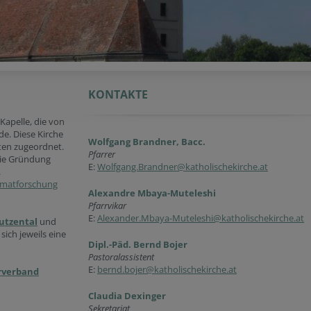
KONTAKTE
Kapelle, die von
e. Diese Kirche
Wolfgang Brandner, Bacc.
iten zugeordnet.
Pfarrer
die Gründung
E:
Wolfgang.Brandner@katholischekirche.at
.
matforschung
Alexandre Mbaya-Muteleshi
Pfarrvikar
E:
Alexander.Mbaya-Muteleshi@katholischekirche.at
utzental
und
 sich jeweils eine
Dipl.-Päd. Bernd Bojer
Pastoralassistent
E:
bernd.bojer@katholischekirche.at
rverband
Claudia Dexinger
Sekretariat