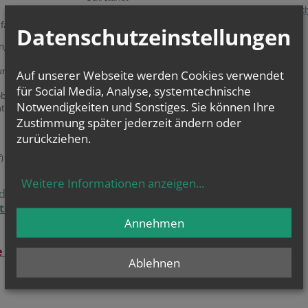
E:
pfarrverband.sierndorf-grossmugl@katholischekirch
Pfarrverband:
Datenschutzeinstellungen
ingendorf,
Unser Pfarrbüro ist für Sie da!
rsch,
Auf unserer Webseite werden Cookies verwendet
für Social Media, Analyse, systemtechnische
ebarn)
Notwendigkeiten und Sonstiges. Sie können Ihre
terhautzental,
Zustimmung später jederzeit ändern oder
zurückziehen.
)
Weitere Informationen anzeigen
...
 alles
tseite
Annehmen
 aktuelle
Ablehnen