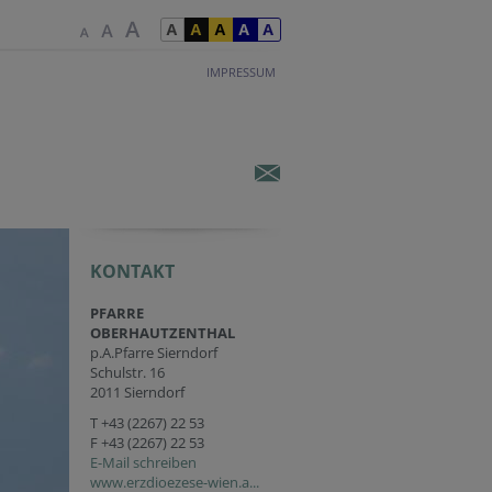
IMPRESSUM
KONTAKT
PFARRE
OBERHAUTZENTHAL
p.A.Pfarre Sierndorf
Schulstr. 16
2011 Sierndorf
T
+43 (2267) 22 53
F +43 (2267) 22 53
E-Mail schreiben
www.erzdioezese-wien.a...