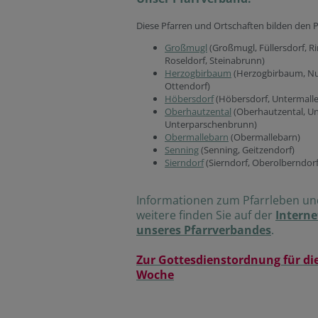
Diese Pfarren und Ortschaften bilden den 
Großmugl
(Großmugl, Füllersdorf, R
Roseldorf, Steinabrunn)
Herzogbirbaum
(Herzogbirbaum, Nu
Ottendorf)
Höbersdorf
(Höbersdorf, Untermall
Oberhautzental
(Oberhautzental, Un
Unterparschenbrunn)
Obermallebarn
(Obermallebarn)
Senning
(Senning, Geitzendorf)
Sierndorf
(Sierndorf, Oberolberndorf
Informationen zum Pfarrleben und
weitere finden Sie auf der
Interne
unseres Pfarrverbandes
.
Zur Gottesdienstordnung für die
Woche