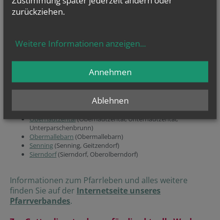
Zustimmung später jederzeit ändern oder
zurückziehen.
Im
Totengedenkbuch
von Großmugl ehren wir das Andenken unserer
Verstorbenen.
Unser Pfarrverband:
Weitere Informationen anzeigen
...
Diese Pfarren und Ortschaften bilden den Pfarrverband:
Annehmen
Großmugl
(Großmugl, Füllersdorf, Ringendorf, Roseldorf,
Steinabrunn)
Ablehnen
Herzogbirbaum
(Herzogbirbaum, Nursch, Ottendorf)
Höbersdorf
(Höbersdorf, Untermallebarn)
Oberhautzental
(Oberhautzental, Unterhautzental,
Unterparschenbrunn)
Obermallebarn
(Obermallebarn)
Senning
(Senning, Geitzendorf)
Sierndorf
(Sierndorf, Oberolberndorf)
Informationen zum Pfarrleben und alles weitere
finden Sie auf der
Internetseite unseres
Pfarrverbandes
.