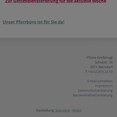
Zur Gottesdienstordnung für die aktuelle Woche
Unser Pfarrbüro ist für Sie da!
Pfarre Großmugl
Schulstr. 16
2011 Sierndorf
T
+43 (2267) 22 53
E-Mail schreiben
Impressum
Datenschutzerklärung
Barrierefreiheitserklärung
Darstellung:
Standard
-
Mobil