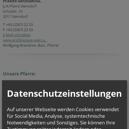
PFARRE GROSSMUGL
p.A.Pfarre Sierndorf
Schulstr. 16
2011 Sierndorf
T
+43 (2267) 22 53
F +43 (2267) 22 53
E-Mail schreiben
www.erzdioezese-wien.a...
Wolfgang Brandner, Bacc. Pfarrer
Unsere Pfarre:
Ein erstes Gotteshaus hat es wahrscheinlich schon in der Karolingerzeit
Datenschutzeinstellungen
(um 800 n.Chr.) gegeben.
Im Zuge der Wiederbelebung von Christentum und Kultur, die in
unserer Gegend von den Bistümern Regensburg und Passau ausging,
wurde unsere Kirche zwischen 1280 und 1290 an Stelle eines früheren
Auf unserer Webseite werden Cookies verwendet
romanischen (?) Bauwerkes als Wehrkirche mit Wehrturm gebaut.
für Social Media, Analyse, systemtechnische
Die dem heiligen Märtyrerbischof Nikolaus geweihte
Kirche
tritt 1291
urkundlich in Erscheinung, wird 1293 von der Pfarre Senning losgelöst
Notwendigkeiten und Sonstiges. Sie können Ihre
und erhält durch Bischof Bernhard von Passau die Pfarrechte.