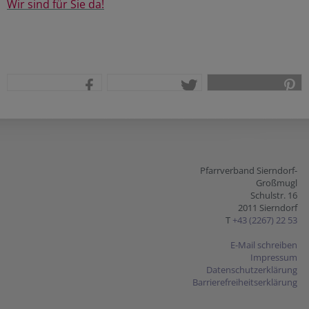
Wir sind für Sie da!
teilen
tweet
pin it
Pfarrverband Sierndorf-
Großmugl
Schulstr. 16
2011 Sierndorf
T
+43 (2267) 22 53
E-Mail schreiben
Impressum
Datenschutzerklärung
Barrierefreiheitserklärung