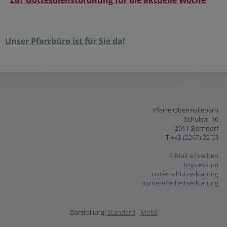
Zur Gottesdienstordnung für die aktuelle Woche
Unser Pfarrbüro ist für Sie da!
Pfarre Obermallebarn
Schulstr. 16
2011 Sierndorf
T
+43 (2267) 22 53
E-Mail schreiben
Impressum
Datenschutzerklärung
Barrierefreiheitserklärung
Darstellung:
Standard
-
Mobil