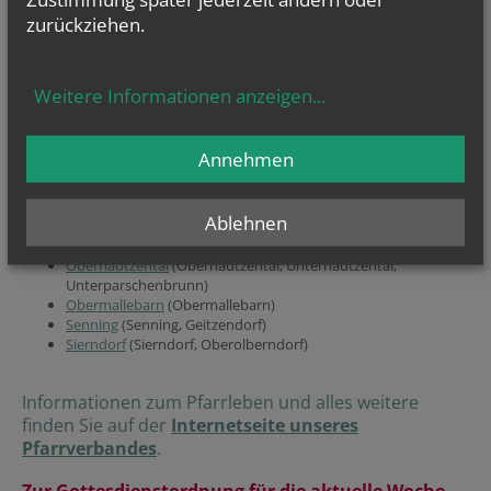
Marienwallfahrtskapelle
Maria
Mallebarn
. Am zweiten Sonntag im
zurückziehen.
September findet die traditionelle Wallfahrt von der Pfarrkirche zur
Kapelle statt.
Unser Pfarrverband:
Weitere Informationen anzeigen
...
Diese Pfarren und Ortschaften bilden den Pfarrverband:
Annehmen
Großmugl
(Großmugl, Füllersdorf, Ringendorf, Roseldorf,
Steinabrunn)
Ablehnen
Herzogbirbaum
(Herzogbirbaum, Nursch, Ottendorf)
Höbersdorf
(Höbersdorf, Untermallebarn)
Oberhautzental
(Oberhautzental, Unterhautzental,
Unterparschenbrunn)
Obermallebarn
(Obermallebarn)
Senning
(Senning, Geitzendorf)
Sierndorf
(Sierndorf, Oberolberndorf)
Informationen zum Pfarrleben und alles weitere
finden Sie auf der
Internetseite unseres
Pfarrverbandes
.