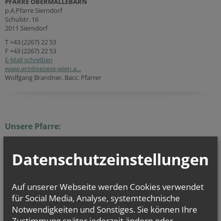
PFARRE OBERMALLEBARN
p.A.Pfarre Sierndorf
Schulstr. 16
2011 Sierndorf
T
+43 (2267) 22 53
F +43 (2267) 22 53
E-Mail schreiben
www.erzdioezese-wien.a...
Wolfgang Brandner, Bacc. Pfarrer
Unsere Pfarre:
Obermallebarn war ursprünglich eine Filiale der
Pfarre Göllersdorf
. Um
Datenschutzeinstellungen
1725 wird in der Pfarrchronik ein
„kleines Bethäusel, worin die Gemeinde
sich versammelt, am Samstage, Son, und Feyertagen Nachmittag den Rosen –
Kranz anzubethen“
erwähnt. Dieses Bethaus wurde 1755 zu einer Kapelle
ausgebaut und der Heiligen Dreifaltigkeit geweiht. Im Jahr 1766 wurde in
Auf unserer Webseite werden Cookies verwendet
Obermallebarn ein Benefiziat errichtet. Aus diesem Benefiziat heraus
für Social Media, Analyse, systemtechnische
wurde 1783 die Pfarre Obermallebarn gegründet.
Lesen Sie weiter auf den Seiten der
Heimatforschung Sierndorf
.
Notwendigkeiten und Sonstiges. Sie können Ihre
Zur Pfarre gehört eine außerhalb des Ortes liegende
Zustimmung später jederzeit ändern oder