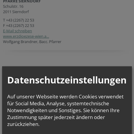
PFARRE SIERNDORF
Schulstr. 16
2011 Sierndorf
T
+43 (2267) 22 53
F +43 (2267) 22 53
E-Mail schreiben
www.erzdioezese-wien.a...
Wolfgang Brandner, Bacc. Pfarrer
Datenschutzeinstellungen
Unsere Pfarre:
Die Pfarre liegt im Vikariat unter dem Mannhartsberg im Dekanat
Stockerau.
Auf unserer Webseite werden Cookies verwendet
Die
Pfarrkirche
, die sich im Schloss Sierndorf befindet, feiert ihr
für Social Media, Analyse, systemtechnische
Patrozinium am Fest Mariä Geburt am 8. September. Weitere
Notwendigkeiten und Sonstiges. Sie können Ihre
Gottesdienststätten der Pfarre sind die
Peter-Brabenetz-Kapelle
im Pfarrhof
und die
Kapelle Oberolberndorf
.
Zustimmung später jederzeit ändern oder
zurückziehen.
Unser Pfarrverband: