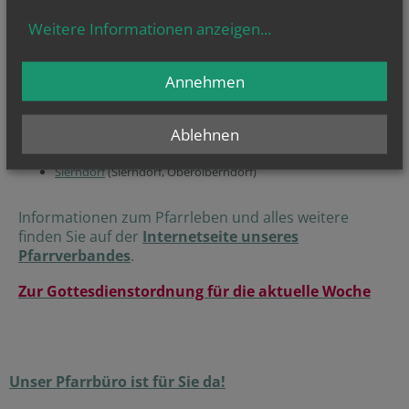
Diese Pfarren und Ortschaften bilden den Pfarrverband:
Weitere Informationen anzeigen
...
Großmugl
(Großmugl, Füllersdorf, Ringendorf, Roseldorf,
Steinabrunn)
Herzogbirbaum
(Herzogbirbaum, Nursch, Ottendorf)
Annehmen
Höbersdorf
(Höbersdorf, Untermallebarn)
Oberhautzental
(Oberhautzental, Unterhautzental,
Unterparschenbrunn)
Ablehnen
Obermallebarn
(Obermallebarn)
Senning
(Senning, Geitzendorf)
Sierndorf
(Sierndorf, Oberolberndorf)
Informationen zum Pfarrleben und alles weitere
finden Sie auf der
Internetseite unseres
Pfarrverbandes
.
Zur Gottesdienstordnung für die aktuelle Woche
Unser Pfarrbüro ist für Sie da!