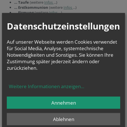
… Taufe
(weitere
Infos
...)
… Erstkommunion
(weitere
Infos
...)
… Firmung
(weitere
Infos
...)
… Hochzeit
(weitere
Infos
...)
und
Datenschutzeinstellungen
… Beerdigung
(weitere
Infos
...)
oder allgemeine Fragen? Dann kontaktieren Sie uns unter der
Auf unserer Webseite werden Cookies verwendet
Telefonnummer 0664/88680510
für Social Media, Analyse, systemtechnische
Notwendigkeiten und Sonstiges. Sie können Ihre
Zustimmung später jederzeit ändern oder
Ereichbarkeit der Seelsorger (für Notfälle)
zurückziehen.
Pfarre Margarethen am Moos:
02230 24 55
Weitere Informationen anzeigen
...
Einladung
Annehmen
Sie wollen uns persönlich kennenlernen?
Dann freuen wir uns, Sie in unsere Pfarre begrüßen zu dürfen!
Ablehnen
Sie wollen den Glauben gemeinsam mit anderen entdecken?