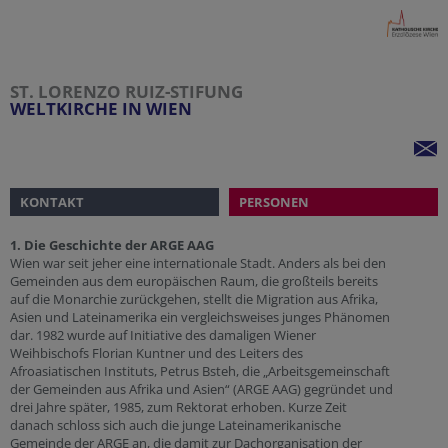
ST. LORENZO RUIZ-STIFUNG
WELTKIRCHE IN WIEN
KONTAKT
PERSONEN
1. Die Geschichte der ARGE AAG
Wien war seit jeher eine internationale Stadt. Anders als bei den
Gemeinden aus dem europäischen Raum, die großteils bereits
auf die Monarchie zurückgehen, stellt die Migration aus Afrika,
Asien und Lateinamerika ein vergleichsweises junges Phänomen
dar. 1982 wurde auf Initiative des damaligen Wiener
Weihbischofs Florian Kuntner und des Leiters des
Afroasiatischen Instituts, Petrus Bsteh, die „Arbeitsgemeinschaft
der Gemeinden aus Afrika und Asien“ (ARGE AAG) gegründet und
drei Jahre später, 1985, zum Rektorat erhoben. Kurze Zeit
danach schloss sich auch die junge Lateinamerikanische
Gemeinde der ARGE an, die damit zur Dachorganisation der