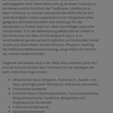
weitergegeben wird. Diese Verwurzelung als etwas Positives zu
entdecken und im Reichtum der Traditionen „Weltkirche in
Wien“ erfahrbar zu machen, betrachtet die ARGE AAG als ihre
zentrale Aufgabe. Neben organisatorischen Tätigkeiten (etwa
geeignete Gottesdienststätten und Seelsorger für die
Gemeinden zu finden) steht vor allem das Anliegen pastoraler
Inkulturation, d. h. der Beheimatung weltkirchlicher Vielfalt in
der Ortskirche von Wien, im Vordergrund, was u. a. in
verschiedenen gemeinsamen liturgischen und kulturellen Festen
im Jahr (z.B. Adventfeier, Aschermittwoch, Pfingsten, Sonntag
der Weltkirche/Weltmissionssonntag, Lange Nacht der Kirchen
etc.) seinen Ausdruck findet.
Folgende Gemeinden sind in der ARGE AAG vertreten (jene mit *
sind als Sui-iuris-Kirchen dem Ordinariat für die Gläubigen der
kath. Ostkirchen zugeordnet):
Afrikanischer Raum (Englisch-, Französisch-, Swahili- und
Akan-sprachige sowie *Äthiopisch- Eritreische Gemeinde),
Chinesische Gemeinde
Indischer Raum (*Syromalabarische, *Syromalankarische,
Malayali-lateinische, Tamilische, Bengalische und
Singhalesische Gemeinde)
Indonesische Gemeinde
Japanische Gemeinde