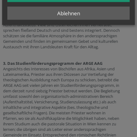
Diplomat/innen und Mitarbeiter/innen internationaler
Organisationen (UNO, OPEC etc.) ebenso wie Geschäftsleute,
Ablehnen
Student/innen, Ärzt/innen und Krankenpfleger/innenl, aber
auch Asylwerber/innen und Personen ohne regulären
Aufenthaltsstatus. Viele sind Österreicher/innen verheiratet,
sprechen fließend Deutsch und sind bestens integriert. Dennoch
schätzen sie die familiäre Atmosphäre in den anderssprachigen
Gemeinden und finden im gemeinsamen Gebet und kulturellen
Austausch mit ihren Landsleuten Kraft für den Alltag.
3. Das Studienförderungsprogramm der ARGE AAG
Angesichts des Interesses von Bischöfen aus Afrika, Asien und
Lateinamerika, Priester aus ihren Diözesen zur Vertiefung der
theologischen Ausbildung nach Europa zu schicken, betreibt die
ARGE AAG seit vielen Jahren ein Studienförderungsprogramm, in
dem derzeit rund siebzig Priester betreut werden. Die Begleitung
umfasst sowohl den organisatorisch-administrativen Bereich
(Aufenthaltstitel, Versicherung, Studienzulassung etc.) als auch
inhaltliche und integrative Aspekte (bes. theologische und
gesellschaftliche Fragen). Die meisten Priester wohnen in
Pfarren, wo sie als Aushilfskapläne die Möglichkeit haben, neben
ihrem Studium auch die pastorale Situation in Wien kennen zu
lernen; die übrigen sind als Leiter einer anderssprachigen
Gemeinde im Einsatz. Entsprechend den römischen Richtlinien