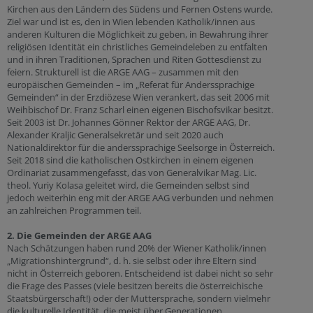
Kirchen aus den Ländern des Südens und Fernen Ostens wurde.
Ziel war und ist es, den in Wien lebenden Katholik/innen aus
anderen Kulturen die Möglichkeit zu geben, in Bewahrung ihrer
religiösen Identität ein christliches Gemeindeleben zu entfalten
und in ihren Traditionen, Sprachen und Riten Gottesdienst zu
feiern. Strukturell ist die ARGE AAG – zusammen mit den
europäischen Gemeinden – im „Referat für Anderssprachige
Gemeinden“ in der Erzdiözese Wien verankert, das seit 2006 mit
Weihbischof Dr. Franz Scharl einen eigenen Bischofsvikar besitzt.
Seit 2003 ist Dr. Johannes Gönner Rektor der ARGE AAG, Dr.
Alexander Kraljic Generalsekretär und seit 2020 auch
Nationaldirektor für die anderssprachige Seelsorge in Österreich.
Seit 2018 sind die katholischen Ostkirchen in einem eigenen
Ordinariat zusammengefasst, das von Generalvikar Mag. Lic.
theol. Yuriy Kolasa geleitet wird, die Gemeinden selbst sind
jedoch weiterhin eng mit der ARGE AAG verbunden und nehmen
an zahlreichen Programmen teil.
2. Die Gemeinden der ARGE AAG
Nach Schätzungen haben rund 20% der Wiener Katholik/innen
„Migrationshintergrund“, d. h. sie selbst oder ihre Eltern sind
nicht in Österreich geboren. Entscheidend ist dabei nicht so sehr
die Frage des Passes (viele besitzen bereits die österreichische
Staatsbürgerschaft!) oder der Muttersprache, sondern vielmehr
die kulturelle Identität, die meist über Generationen