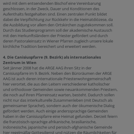
wird mit dem entsendenden Bischof eine Vereinbarung
geschlossen, in der Zweck, Dauer und Konditionen des
Aufenthalts festgehalten sind. Einen zentralen Punkt bildet
dabei die Verpflichtung zur Rückkehr in die Heimatdiözese, da
die Ausbildung vor allem den Ortskirchen zugutekommen soll.
Durch das Studienprogramm soll der akademische Austausch
mit den Herkunftsländern der Priester gefördert und durch
deren Pastoraleinsatz in Wiener Pfarren zugleich unsere lokale
kirchliche Tradition bereichert und erweitert werden.
4. Die Canisiuspfarre (9. Bezirk) als internationales
Zentrum in Wien
Seit Jänner 2008 hat die ARGE AAG ihren Sitz in der
Canisiuspfarre im 9. Bezirk. Neben den Büroräumen der ARGE
AAG ist auch deren internationale Priesterwohngemeinschaft
hier verortet, die aus den Leitern verschiedener katholischer
und orthodoxer Gemeinden sowie neuankommenden Priestern,
die noch auf ihren Pfarreinsatz warten, besteht. Dadurch sollen
nicht nur das interkulturelle Zusammenleben (mit Deutsch als
gemeinsamer Sprache!), sondern auch der ökumenische Dialog
gefördert werden. Auch einige anderssprachige Gemeinden
haben in der Canisiuspfarre eine Heimat gefunden. Derzeit feiern
die französisch-sprachige afrikanische, brasilianische,
indonesische, japanische und persisch-afghanische Gemeinde
hier regelmäßig Gottesdienst und nützen die Räumlichkeiten für