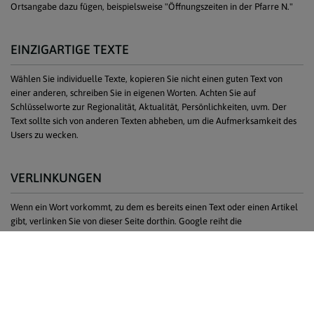
Ortsangabe dazu fügen, beispielsweise "Öffnungszeiten in der Pfarre N."
EINZIGARTIGE TEXTE
Wählen Sie individuelle Texte, kopieren Sie nicht einen guten Text von
einer anderen, schreiben Sie in eigenen Worten. Achten Sie auf
Schlüsselworte zur Regionalität, Aktualität, Persönlichkeiten, uvm. Der
Text sollte sich von anderen Texten abheben, um die Aufmerksamkeit des
Users zu wecken.
VERLINKUNGEN
Wenn ein Wort vorkommt, zu dem es bereits einen Text oder einen Artikel
gibt, verlinken Sie von dieser Seite dorthin. Google reiht die
Suchergebnisse nach der Anzahl der Verlinkungen und der Häufigkeit von
Suchanfragen nach dieser Seite.
Bleiben wir bei einem Beispiel: wenn das Wort "Taufe" schon in einem
anderen Text vorkommt, verlinken Sie dorthin, aber durchaus auch auf
erzdioezese-wien.at
. Insgesamt stärken wir uns gegenseitig.