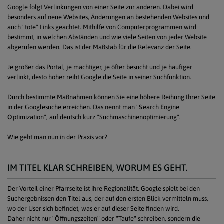
Google folgt Verlinkungen von einer Seite zur anderen. Dabei wird
besonders auf neue Websites, Änderungen an bestehenden Websites und
auch "tote" Links geachtet. Mithilfe von Computerprogrammen wird
bestimmt, in welchen Abständen und wie viele Seiten von jeder Website
abgerufen werden. Das ist der Maßstab für die Relevanz der Seite.
Je größer das Portal, je mächtiger, je öfter besucht und je häufiger
verlinkt, desto höher reiht Google die Seite in seiner Suchfunktion.
Durch bestimmte Maßnahmen können Sie eine höhere Reihung Ihrer Seite
in der Googlesuche erreichen. Das nennt man "
S
earch
E
ngine
O
ptimization", auf deutsch kurz "Suchmaschinenoptimierung".
Wie geht man nun in der Praxis vor?
IM TITEL KLAR SCHREIBEN, WORUM ES GEHT.
Der Vorteil einer Pfarrseite ist ihre Regionalität. Google spielt bei den
Suchergebnissen den Titel aus, der auf den ersten Blick vermitteln muss,
wo der User sich befindet, was er auf dieser Seite finden wird.
Daher nicht nur "Öffnungszeiten" oder "Taufe" schreiben, sondern die