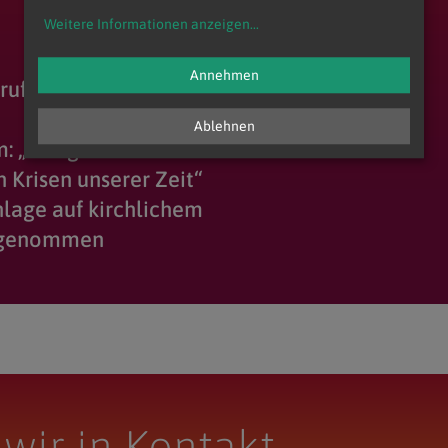
und Brückenbauer sein!"
Weitere Informationen anzeigen
...
Annehmen
ruft zu Hilfe für Menschen
Ablehnen
m: „Hunger bleibt eine der
 Krisen unserer Zeit“
nlage auf kirchlichem
b genommen
 wir in Kontakt