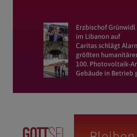
Erzbischof Grünwidl 
im Libanon auf
Caritas schlägt Alar
größten humanitären
100. Photovoltaik-A
Gebäude in Betrie
Bleiben