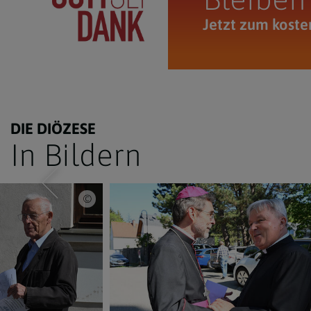
Jetzt zum koste
DIE DIÖZESE
In Bildern
www.markus-goestl.at, Markus Goestl