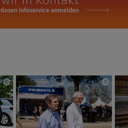
nlosen Infoservice anmelden
Erzdiözese Wien/Göstl
Erzdiözese 