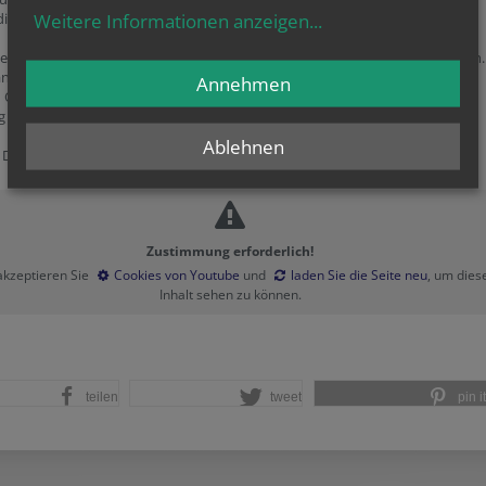
Weitere Informationen anzeigen
...
ig.
le Katholikinnen und Katholiken leisten diesen Beitrag so selbstverständlich.
nke ich an dieser Stelle herzlich. Ich versichere Ihnen, dass die katholische
Annehmen
n Österreich mit den Kirchenbeitragsmitteln sorgsam umgeht und
ig
Rechenschaft
darüber ablegt.
Ablehnen
 Dr. Christoph Schönborn
Zustimmung erforderlich!
 akzeptieren Sie
Cookies von Youtube
und
laden Sie die Seite neu
, um dies
Inhalt sehen zu können.
teilen
tweet
pin it