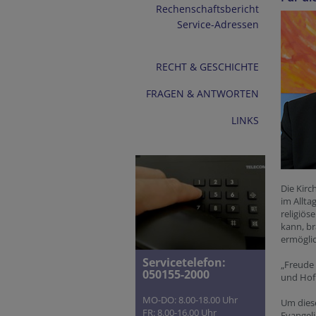
Rechenschaftsbericht
Service-Adressen
RECHT & GESCHICHTE
FRAGEN & ANTWORTEN
LINKS
Die Kirc
im Allta
religiös
kann, br
ermögli
Servicetelefon:
„Freude
050155-2000
und Hoff
MO-DO: 8.00-18.00 Uhr
Um diese
FR: 8.00-16.00 Uhr
Evangeli