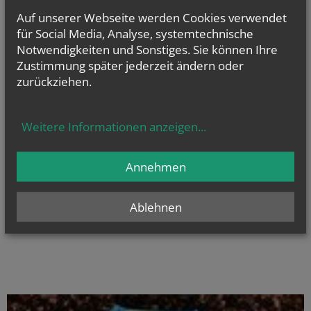
Auf unserer Webseite werden Cookies verwendet
für Social Media, Analyse, systemtechnische
Notwendigkeiten und Sonstiges. Sie können Ihre
Servicetelefon:
050155-2000
Zustimmung später jederzeit ändern oder
zurückziehen.
MO-DO: 8.00-18.00 Uhr
FR: 8.00-16.00 Uhr
Weitere Informationen anzeigen
...
Kontaktformular
Unsere Servicestellen
Annehmen
Die Kirche leistet viel für die Gesellschaft
und unser Land. Deshalb können Sie ab
2024 bis zu
600 Euro
Kirchenbeitrag pro
Ablehnen
Person von der Steuer absetzen.