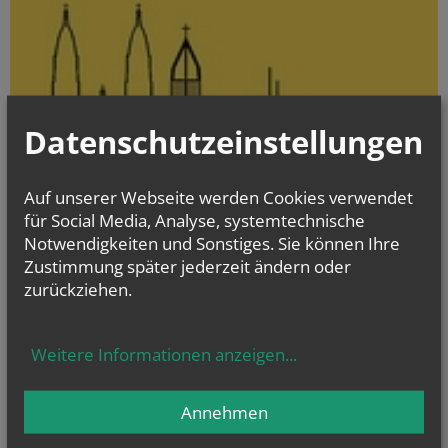
Datenschutzeinstellungen
Auf unserer Webseite werden Cookies verwendet
für Social Media, Analyse, systemtechnische
Notwendigkeiten und Sonstiges. Sie können Ihre
Zustimmung später jederzeit ändern oder
zurückziehen.
> Zur Pfarr-Website
Herzlich willkommen in unserer Pfarrgemeinde!
Weitere Informationen anzeigen
...
NAMENSTAGE
Annehmen
Hl. Teresia Benedicta vom Kreuz (Edith Stein), Hl. Hathumar,
Hl. Romanus von Rom