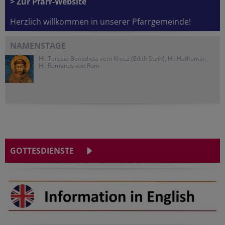
> Zur Pfarr-Website
Herzlich willkommen in unserer Pfarrgemeinde!
NAMENSTAGE
Hl. Teresia Benedicta vom Kreuz (Edith Stein), Hl. Hathumar,
Hl. Romanus von Rom
GOTTESDIENSTE