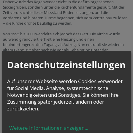
Daher wurde das Regenwasser nicht in die dafür vorgesehenen
Sickergruben, sondern unter die Kirchenfundamente gespült. Mit der
Zeit verursachte dieser Missstand Bodensetzungen, und die
vorderen und hinteren Türme begannen, sich vom Zentralbau zu lösen
– die Kirche drohte baufällig zu werden.
Von 1995 bis 2000 wandelte sich jedoch das Blatt: Die Kirche wurde
aufwendig renoviert, erhielt eine Heizung und einen
behindertengerechten Zugang via Aufzug. Nun erstrahlt sie wieder in
altem Glanz, gilt aber nach wie vor als Geheimtipp unter den
Sehenswürdigkeiten Wiens.
Datenschutzeinstellungen
Auf unserer Webseite werden Cookies verwendet
für Social Media, Analyse, systemtechnische
Notwendigkeiten und Sonstiges. Sie können Ihre
Zustimmung später jederzeit ändern oder
zurückziehen.
Weitere Informationen anzeigen
...
Unsere Kirche aus der Vogelperspektive